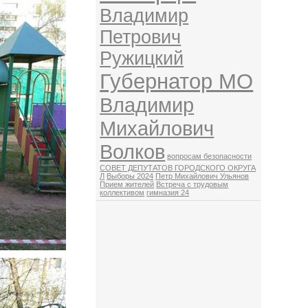
Владимир
Петрович
Ружицкий
Губернатор МО
Владимир
Михайлович
Волков
вопросам безопасности
СОВЕТ ДЕПУТАТОВ ГОРОДСКОГО ОКРУГА
Л
Выборы 2024
Петр Михайлович Ульянов
Прием жителей
Встреча с трудовым
коллективом
гимназия 24