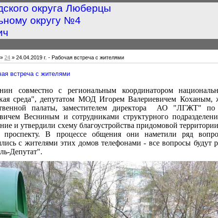
дского округа Люберцы
ьному округу №4
ич
»
24
» 24.04.2019 г. - Рабочая встреча с жителями
очая встреча с жителями
инин совместно с региональным координатором национальн
ская среда", депутатом МОД Игорем Валериевичем Коханым, 
твенной палаты, заместителем директора АО "ЛГЖТ" по б
вичем Весниным и сотрудниками структурного подразделен
ние и утвердили схему благоустройства придомовой территории
у проспекту. В процессе общения они наметили ряд вопро
лись с жителями этих домов телефонами - все вопросы будут 
ль-Депутат".