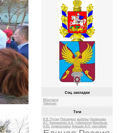
Соц. закладки
ВКонтакте
Telegram
Тэги
В.В. Путин
Президент
выборы
Назарьева
И.Г.
Капраненко А.А.
губернатор
Воробьев
А.Ю.
подмосковье
Алешин А.Н.
светофор