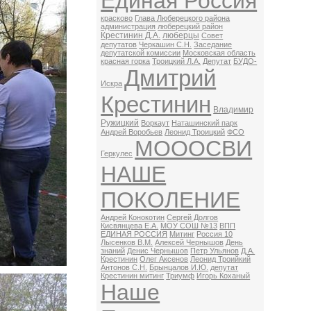
Единая Россия
красково
Глава Люберецкого района
администрация
люберецкий район
Крестинин Д.А.
люберцы
Совет
депутатов
Черкашин С.Н.
Заседание
депутатской комиссии
Московская область
красная горка
Троицкий Л.А.
Депутат
БУДО-
Дмитрий
Искра
Крестинин
Владимир
Ружицкий
Воркаут
Наташинский парк
Андрей Воробьев
Леонид Троицкий
ФСО
МОООСВИ
Геркулес
НАШЕ
ПОКОЛЕНИЕ
Андрей Конокотин
Сергей Долгов
Кисвянцева Е.А.
МОУ СОШ №13
ВПП
ЕДИНАЯ РОССИЯ
Митинг
Россия 10
Лысенков В.М.
Алексей Чернышов
День
знаний
Денис Чернышов
Петр Ульянов
Д.А.
Крестинин
Олег Аксенов
Леонид Троийкий
Антонов С.Н.
Брынцалов И.Ю.
депутат
Крестинин митинг
Триумф
Игорь Коханый
Наше