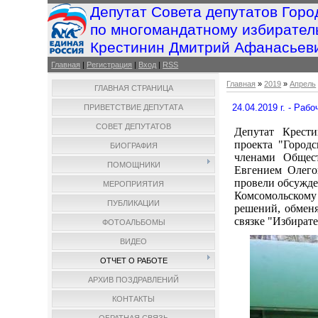
Депутат Совета депутатов Горо
по многомандатному избирател
Крестинин Дмитрий Афанасьев
Главная
|
Регистрация
|
Вход
|
RSS
Главная
»
2019
»
Апрель
ГЛАВНАЯ СТРАНИЦА
24.04.2019 г. - Раб
ПРИВЕТСТВИЕ ДЕПУТАТА
СОВЕТ ДЕПУТАТОВ
Депутат Крест
проекта "Город
БИОГРАФИЯ
членами Общес
ПОМОЩНИКИ
Евгением Олего
провели обсужде
МЕРОПРИЯТИЯ
Комсомольском
ПУБЛИКАЦИИ
решений, обменя
связке "Избирате
ФОТОАЛЬБОМЫ
ВИДЕО
ОТЧЕТ О РАБОТЕ
АРХИВ ПОЗДРАВЛЕНИЙ
КОНТАКТЫ