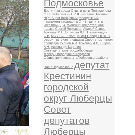
Подмосковье
Доступная среда
Отцы и дети
Поликарпова
О.П.
Люберецкий СРЦН
магазин Покупай
HQs Super herói
Крым
Молодежный
парламент
соцзащита
Отчёт депутата
крестинин
Д.А.
Workout
Общественная
палата
Сергей Черкашин
Андрей Сыров
Архипов М.Г.
Антонова Л.Н.
Непомнящий
С.В.
МОУ СОШ №21
70 лет Победы в ВОВ
ремонт
детская площадка
Спорт
спортивная
площадка
Уханов А.И.
Коханый А.И.
Сыров
А.Н.
Александр Карелин
СоветдепутатовгородаЛюберцы
Люберцыгороднашейгордости
ОбщественнаяпалатаЛюберецкогорайона
депутат
НашеПодмосковье
Крестинин
городской
округ Люберцы
Совет
депутатов
Люберцы