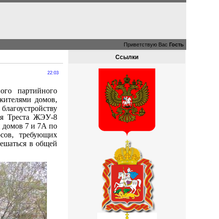
Приветствую Вас
Гость
Ссылки
22:03
ого партийного
жителями домов,
лагоустройству
ия Треста ЖЭУ-8
 домов 7 и 7А по
сов, требующих
решаться в общей