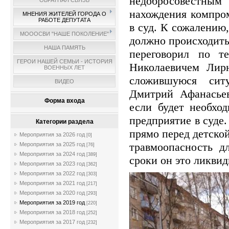
недобросовестн
ОБРАТНАЯ СВЯЗЬ
нахождения компро
МНЕНИЯ ЖИТЕЛЕЙ ГОРОДА О
РАБОТЕ ДЕПУТАТА
в суд. К сожалению,
МОООСВИ "НАШЕ ПОКОЛЕНИЕ"
должно происходить
НАША ПАМЯТЬ
переговорил по т
ГЕРОИ НАШЕЙ СЕМЬИ - ИСТОРИЯ
Николаевичем Лирн
ВОЕННЫХ ЛЕТ
сложившуюся сит
ВИДЕО
Дмитрий Афанасьев
Форма входа
если будет необхо
предприятие в суде
Категории раздела
прямо перед детско
Мероприятия за 2026 год
[0]
травмоопасность д
Мероприятия за 2025 год
[76]
Мероприятия за 2024 год
[389]
сроки он это ликвид
Мероприятия за 2023 год
[362]
Мероприятия за 2022 год
[303]
Мероприятия за 2021 год
[217]
Мероприятия за 2020 год
[293]
Мероприятия за 2019 год
[220]
Мероприятия за 2018 год
[252]
Мероприятия за 2017 год
[232]