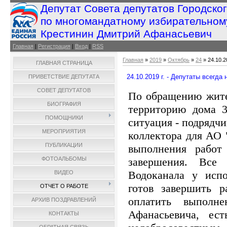
Депутат Совета депутатов Городско
по многомандатному избирательном
Крестинин Дмитрий Афанасьевич
Главная
|
Регистрация
|
Вход
|
RSS
Главная
»
2019
»
Октябрь
»
24
» 24.10.2
ГЛАВНАЯ СТРАНИЦА
24.10.2019 г. - Депутаты всегда
ПРИВЕТСТВИЕ ДЕПУТАТА
СОВЕТ ДЕПУТАТОВ
По обращению жите
БИОГРАФИЯ
территорию дома 3
ПОМОЩНИКИ
ситуация - подрядч
МЕРОПРИЯТИЯ
коллектора для АО 
ПУБЛИКАЦИИ
выполнения работ
завершения. Все
ФОТОАЛЬБОМЫ
Водоканала у испо
ВИДЕО
готов завершить р
ОТЧЕТ О РАБОТЕ
оплатить выполн
АРХИВ ПОЗДРАВЛЕНИЙ
Афанасьевича, ес
КОНТАКТЫ