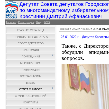
Депутат Совета депутатов Городско
по многомандатному избирательном
Крестинин Дмитрий Афанасьевич
Главная
|
Регистрация
|
Вход
|
RSS
Главная
»
2022
»
Январь
»
25
» 25.01.20
ГЛАВНАЯ СТРАНИЦА
25.01.2022 г. - Депутат Крестин
ПРИВЕТСТВИЕ ДЕПУТАТА
СОВЕТ ДЕПУТАТОВ
Также, с Директор
БИОГРАФИЯ
обсудили эпидем
ПОМОЩНИКИ
вопросов.
МЕРОПРИЯТИЯ
ПУБЛИКАЦИИ
ФОТОАЛЬБОМЫ
ВИДЕО
ОТЧЕТ О РАБОТЕ
АРХИВ ПОЗДРАВЛЕНИЙ
КОНТАКТЫ