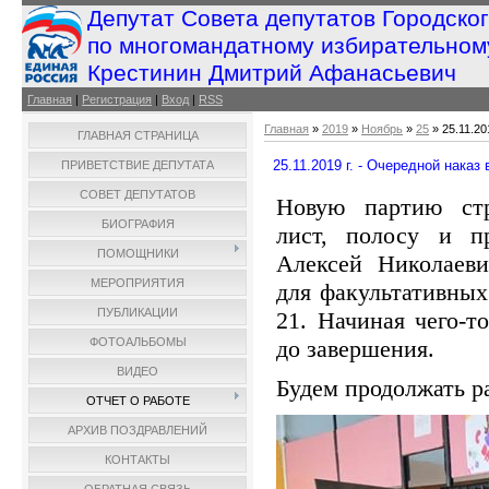
Депутат Совета депутатов Городско
по многомандатному избирательном
Крестинин Дмитрий Афанасьевич
Главная
|
Регистрация
|
Вход
|
RSS
Главная
»
2019
»
Ноябрь
»
25
» 25.11.20
ГЛАВНАЯ СТРАНИЦА
25.11.2019 г. - Очередной наказ
ПРИВЕТСТВИЕ ДЕПУТАТА
СОВЕТ ДЕПУТАТОВ
Новую партию стр
БИОГРАФИЯ
лист, полосу и п
ПОМОЩНИКИ
Алексей Николаев
МЕРОПРИЯТИЯ
для факультативных
ПУБЛИКАЦИИ
21. Начиная чего-то
до завершения.
ФОТОАЛЬБОМЫ
ВИДЕО
Будем продолжать р
ОТЧЕТ О РАБОТЕ
АРХИВ ПОЗДРАВЛЕНИЙ
КОНТАКТЫ