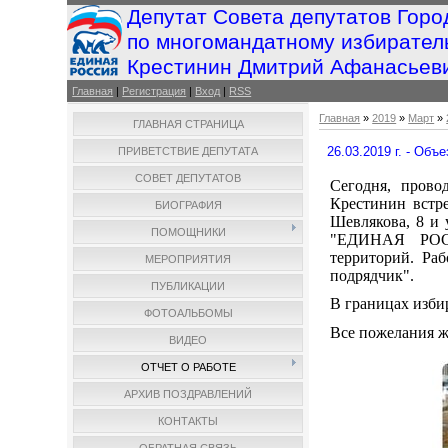
Депутат Совета депутатов Горо
по многомандатному избирател
Крестинин Дмитрий Афанасьев
Главная
|
Регистрация
|
Вход
|
RSS
Главная
»
2019
»
Март
»
ГЛАВНАЯ СТРАНИЦА
26.03.2019 г. - Объ
ПРИВЕТСТВИЕ ДЕПУТАТА
СОВЕТ ДЕПУТАТОВ
Сегодня, прово
Крестинин встр
БИОГРАФИЯ
Шевлякова, 8 и 
ПОМОЩНИКИ
"ЕДИНАЯ РОССИ
территорий. Раб
МЕРОПРИЯТИЯ
подрядчик".
ПУБЛИКАЦИИ
В границах избир
ФОТОАЛЬБОМЫ
Все пожелания ж
ВИДЕО
ОТЧЕТ О РАБОТЕ
АРХИВ ПОЗДРАВЛЕНИЙ
КОНТАКТЫ