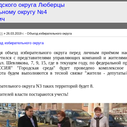
дского округа Люберцы
ьному округу №4
ич
26
» 26.03.2019 г. - Объезд избирательного округа
езд избирательного округа
дя объезд избирательного округа перед личным приёмом нас
етился с представителями управляющих компаний и жителями 
ул. Шевлякова, 7, 9, 15, где в текущем году, по федеральной 
Я" "Городская среда" будет проведено комплексное б
ота будем выполняются в тесной связке "жители - депутаты/
ательного округа N3 таких территорий будет 8.
ителей власти постараются учесть!