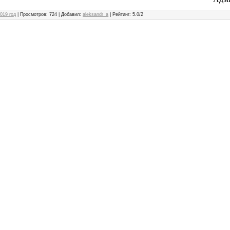
019 год
|
Просмотров
: 724 |
Добавил
:
aleksandr_a
|
Рейтинг
:
5.0
/
2