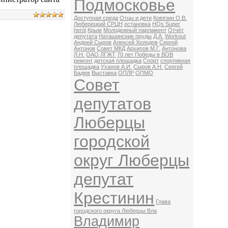
Подмосковье
Доступная среда
Отцы и дети
Ковязин О.В.
Люберецкий СРЦН
остановка
HQs Super
herói
Крым
Молодежный парламент
Отчёт
депутата
Наташинские пруды
Д.А.
Workout
Андрей Сыров
Алексей Холодов
Сергей
Антонов
Совет МКД
Архипов М.Г.
Антонова
Л.Н.
ОАО ЛГЖТ
70 лет Победы в ВОВ
ремонт
детская площадка
Спорт
спортивная
площадка
Уханов А.И.
Сыров А.Н.
Сергей
Бадюк
Выставка
ОПЛР
ОПМО
Совет
депутатов
Люберцы
городской
округ Люберцы
депутат
Крестинин
Глава
городского округа Люберцы Вла
Владимир