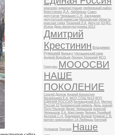
Единая Россия
красково
администрация
люберецкий район
Крестинин Д.А.
люберцы
Совет
депутатов
Черкашин С.Н.
Заседание
депутатской комиссии
Московская область
красная горка
Троицкий Л.А.
Депутат
БУДО-
Искра
День физкультурника 2013
Дмитрий
Крестинин
Владимир
Ружицкий
Воркаут
Наташинский парк
Андрей Воробьев
Леонид Троицкий
ФСО
МОООСВИ
Геркулес
НАШЕ
ПОКОЛЕНИЕ
Сергей Долгов
Андрей Конокотин
Кисвянцева Е.А.
МОУ СОШ №13
ВПП
ЕДИНАЯ РОССИЯ
Беловодский В.А.
Митинг
Россия 10
Коломенский кремль
День знаний
Петр Ульянов
Денис Чернышов
Алексей
Чернышов
Д.А. Крестинин
Леонид Троийкий
Антонов С.Н.
Владимир Волков
Юдаков С.В.
митинг микрорайон 1А Люберцы
Евгений
Наше
Чупраков
Триумф
нистратор сайта