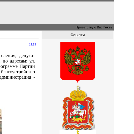
Приветствую Вас
Гость
Ссылки
13:13
еления, депутат
по адресам: ул.
программе Партии
лагоустройство
администрация -