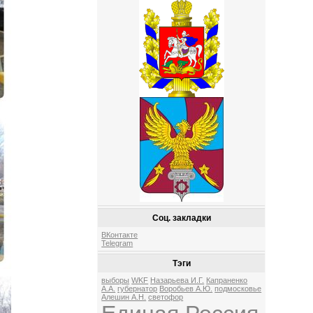
Соц. закладки
ВКонтакте
Telegram
Тэги
выборы
WKF
Назарьева И.Г.
Капраненко
А.А.
губернатор
Воробьев А.Ю.
подмосковье
Алешин А.Н.
светофор