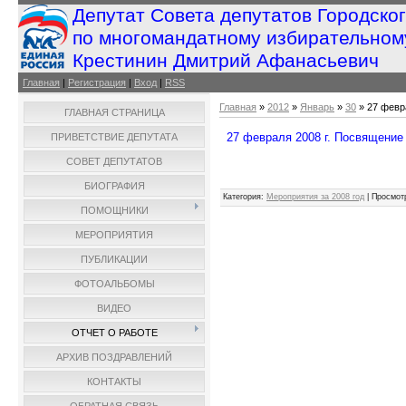
Депутат Совета депутатов Городско
по многомандатному избирательном
Крестинин Дмитрий Афанасьевич
Главная
|
Регистрация
|
Вход
|
RSS
Главная
»
2012
»
Январь
»
30
» 27 февр
ГЛАВНАЯ СТРАНИЦА
27 февраля 2008 г. Посвящение
ПРИВЕТСТВИЕ ДЕПУТАТА
СОВЕТ ДЕПУТАТОВ
БИОГРАФИЯ
Категория
:
Мероприятия за 2008 год
|
Просмот
ПОМОЩНИКИ
МЕРОПРИЯТИЯ
ПУБЛИКАЦИИ
ФОТОАЛЬБОМЫ
ВИДЕО
ОТЧЕТ О РАБОТЕ
АРХИВ ПОЗДРАВЛЕНИЙ
КОНТАКТЫ