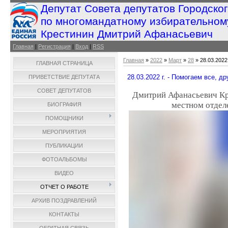
Депутат Совета депутатов Городско
по многомандатному избирательном
Крестинин Дмитрий Афанасьевич
Главная
|
Регистрация
|
Вход
|
RSS
Главная
»
2022
»
Март
»
28
» 28.03.2022
ГЛАВНАЯ СТРАНИЦА
28.03.2022 г. - Помогаем все, др
ПРИВЕТСТВИЕ ДЕПУТАТА
СОВЕТ ДЕПУТАТОВ
Дмитрий Афанасьевич Кр
местном отдел
БИОГРАФИЯ
ПОМОЩНИКИ
МЕРОПРИЯТИЯ
ПУБЛИКАЦИИ
ФОТОАЛЬБОМЫ
ВИДЕО
ОТЧЕТ О РАБОТЕ
АРХИВ ПОЗДРАВЛЕНИЙ
КОНТАКТЫ