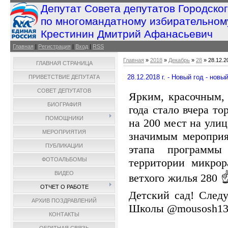
Депутат Совета депутатов Городско
по многомандатному избирательном
Крестинин Дмитрий Афанасьевич
Главная
|
Регистрация
|
Вход
|
RSS
Главная
»
2018
»
Декабрь
»
28
» 28.12.2
ГЛАВНАЯ СТРАНИЦА
28.12.2018 г. - Новый год - новы
ПРИВЕТСТВИЕ ДЕПУТАТА
СОВЕТ ДЕПУТАТОВ
Ярким, красочным,
БИОГРАФИЯ
года стало вчера т
ПОМОЩНИКИ
на 200 мест на ули
МЕРОПРИЯТИЯ
значимым мероприя
ПУБЛИКАЦИИ
этапа программы
территории микрор
ФОТОАЛЬБОМЫ
ВИДЕО
ветхого жилья 280 ☝
ОТЧЕТ О РАБОТЕ
Детский сад! След
АРХИВ ПОЗДРАВЛЕНИЙ
Школы @mousosh13l
КОНТАКТЫ