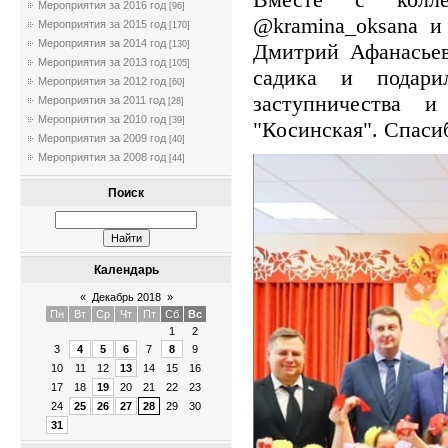
Мероприятия за 2016 год
[96]
@kramina_oksana 
Мероприятия за 2015 год
[170]
Мероприятия за 2014 год
Дмитрий Афанасьев
[130]
Мероприятия за 2013 год
[105]
садика и подари
Мероприятия за 2012 год
[60]
заступничества 
Мероприятия за 2011 год
[28]
Мероприятия за 2010 год
[39]
"Косинская". Спасиб
Мероприятия за 2009 год
[40]
Мероприятия за 2008 год
[44]
Поиск
Календарь
«
Декабрь 2018
»
Пн
Вт
Ср
Чт
Пт
Сб
Вс
1
2
3
4
5
6
7
8
9
10
11
12
13
14
15
16
17
18
19
20
21
22
23
24
25
26
27
28
29
30
31