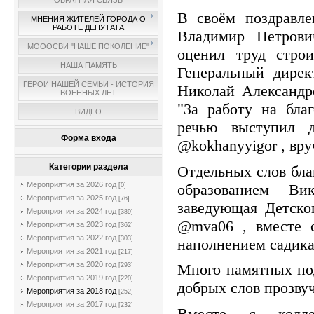
ОБРАТНАЯ СВЯЗЬ
В своём поздравле
МНЕНИЯ ЖИТЕЛЕЙ ГОРОДА О
РАБОТЕ ДЕПУТАТА
Владимир Петрови
МОООСВИ "НАШЕ ПОКОЛЕНИЕ"
оценил труд стро
НАША ПАМЯТЬ
Генеральный дирек
ГЕРОИ НАШЕЙ СЕМЬИ - ИСТОРИЯ
Николай Александр
ВОЕННЫХ ЛЕТ
"За работу на бла
ВИДЕО
речью выступил 
Форма входа
@kokhanyyigor , вр
Категории раздела
Отдельных слов бла
Мероприятия за 2026 год
образованием Ви
[0]
Мероприятия за 2025 год
[76]
заведующая Детско
Мероприятия за 2024 год
[389]
@mva06 , вместе с
Мероприятия за 2023 год
[362]
Мероприятия за 2022 год
[303]
наполнением садика
Мероприятия за 2021 год
[217]
Мероприятия за 2020 год
Много памятных под
[293]
Мероприятия за 2019 год
[220]
добрых слов прозвуч
Мероприятия за 2018 год
[252]
Мероприятия за 2017 год
[232]
Вместе с колле