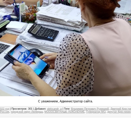
С уважением, Администратор сайта.
022 год
|
Просмотров
: 301 |
Добавил
:
aleksandr_a
|
Теги
:
Владимир Петрович Ружицкий
,
Дмитрий Крести
 Россия
,
городской округ Люберцы
,
МОООСВИ НАШЕ ПОКОЛЕНИЕ
,
Губернатор МО
,
депутат Крестинин