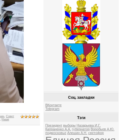
Соц. закладки
ВКонтакте
Telegram
нин
,
Совет
Тэги
,
Наше
Президент
выборы
Назарьева И.Г.
Капраненко А.А.
губернатор
Воробьев А.Ю.
подмосковье
Алешин А.Н.
светофор