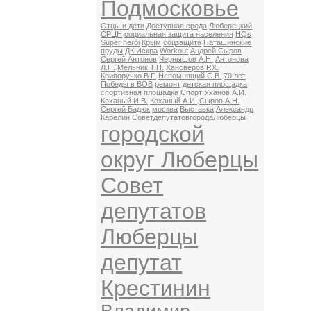
Подмосковье
Отцы и дети
Доступная среда
Люберецкий
СРЦН
социальная защита населения
HQs
Super herói
Крым
соцзащита
Наташинские
пруды
ДК Искра
Workout
Андрей Сыров
Сергей Антонов
Чернышов А.Н.
Антонова
Л.Н.
Мельник Т.Н.
Хансверов Р.Х.
Криворучко В.Г.
Непомнящий С.В.
70 лет
Победы в ВОВ
ремонт
детская площадка
спортивная площадка
Спорт
Уханов А.И.
Коханый И.В.
Коханый А.И.
Сыров А.Н.
Сергей Бадюк
москва
Выставка
Александр
Карелин
СоветдепутатовгородаЛюберцы
городской
округ Люберцы
Совет
депутатов
Люберцы
депутат
Крестинин