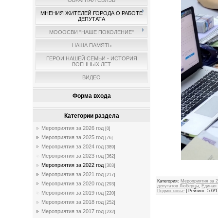
ОБРАТНАЯ СВЯЗЬ
МНЕНИЯ ЖИТЕЛЕЙ ГОРОДА О РАБОТЕ
ДЕПУТАТА
МОООСВИ "НАШЕ ПОКОЛЕНИЕ"
НАША ПАМЯТЬ
ГЕРОИ НАШЕЙ СЕМЬИ - ИСТОРИЯ
ВОЕННЫХ ЛЕТ
ВИДЕО
Форма входа
Категории раздела
Мероприятия за 2026 год
[0]
Мероприятия за 2025 год
[76]
Мероприятия за 2024 год
[389]
Мероприятия за 2023 год
[362]
Мероприятия за 2022 год
[303]
Мероприятия за 2021 год
[217]
Категория
:
Мероприятия за 2
Мероприятия за 2020 год
[293]
депутатов Люберцы
,
Единая
Подмосковье
|
Рейтинг
:
5.0
/
1
Мероприятия за 2019 год
[220]
Мероприятия за 2018 год
[252]
Мероприятия за 2017 год
[232]