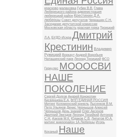
Единая Россия
красково
малаховка
Губин В.В.
Глава
Люберецкого района
администрация
Крестинин Д.А.
люберецкий район
люберцы
Совет депутатов
Черкашин С.Н.
Заседание депутатской комиссии
Московская область
красная горка
Троицкий
Дмитрий
Л.А.
БУДО-Искра
Крестинин
Владимир
Ружицкий
Воркаут
Андрей Воробьев
Наташинский парк
Леонид Троицкий
ФСО
МОООСВИ
Геркулес
НАШЕ
ПОКОЛЕНИЕ
Сергей Долгов
Андрей Конокотин
Кисвянцева Е.А.
ВПП ЕДИНАЯ РОССИЯ
Митинг
Коломенский кремль
Лысенков В.М.
Петр Ульянов
Денис Чернышов
Алексей
Чернышов
День знаний
Олег Аксенов
Дмитрий Звездов
Леонид Троийкий
Антонов
С.Н.
Азизов М.К.
Юдаков С.В.
Липатов Ю.А.
митинг микрорайон 1А Люберцы
Игорь
Наше
Коханый