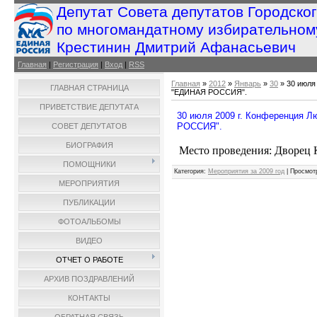
Депутат Совета депутатов Городско
по многомандатному избирательном
Крестинин Дмитрий Афанасьевич
Главная
|
Регистрация
|
Вход
|
RSS
Главная
»
2012
»
Январь
»
30
» 30 июля
ГЛАВНАЯ СТРАНИЦА
"ЕДИНАЯ РОССИЯ".
ПРИВЕТСТВИЕ ДЕПУТАТА
30 июля 2009 г. Конференция 
РОССИЯ".
СОВЕТ ДЕПУТАТОВ
БИОГРАФИЯ
Место проведения: Дворец 
ПОМОЩНИКИ
Категория
:
Мероприятия за 2009 год
|
Просмот
МЕРОПРИЯТИЯ
ПУБЛИКАЦИИ
ФОТОАЛЬБОМЫ
ВИДЕО
ОТЧЕТ О РАБОТЕ
АРХИВ ПОЗДРАВЛЕНИЙ
КОНТАКТЫ