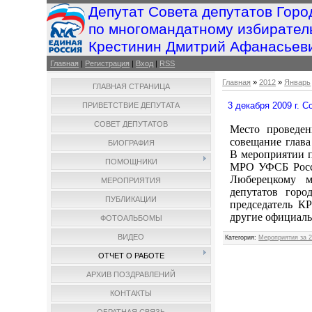
Депутат Совета депутатов Горо
по многомандатному избирател
Крестинин Дмитрий Афанасьев
Главная
|
Регистрация
|
Вход
|
RSS
Главная
»
2012
»
Январь
ГЛАВНАЯ СТРАНИЦА
3 декабря 2009 г. 
ПРИВЕТСТВИЕ ДЕПУТАТА
СОВЕТ ДЕПУТАТОВ
Место проведен
совещание глав
БИОГРАФИЯ
В мероприятии п
ПОМОЩНИКИ
МРО УФСБ Росси
Люберецкому м
МЕРОПРИЯТИЯ
депутатов горо
ПУБЛИКАЦИИ
председатель 
другие официаль
ФОТОАЛЬБОМЫ
ВИДЕО
Категория
:
Мероприятия за 2
ОТЧЕТ О РАБОТЕ
АРХИВ ПОЗДРАВЛЕНИЙ
КОНТАКТЫ