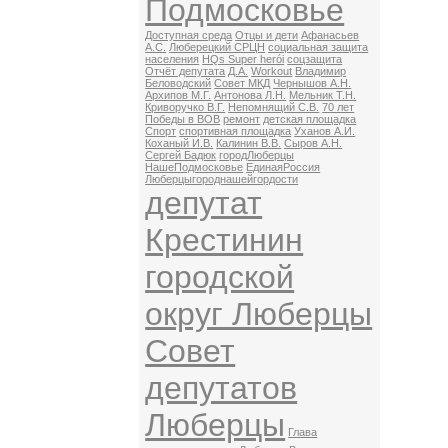
Подмосковье
Доступная среда
Отцы и дети
Афанасьев
А.С.
Люберецкий СРЦН
социальная защита
населения
HQs Super herói
соцзащита
Отчёт депутата
Д.А.
Workout
Владимир
Беловодский
Совет МКД
Чернышов А.Н.
Архипов М.Г.
Антонова Л.Н.
Мельник Т.Н.
Криворучко В.Г.
Непомнящий С.В.
70 лет
Победы в ВОВ
ремонт
детская площадка
Спорт
спортивная площадка
Уханов А.И.
Коханый И.В.
Калинин В.В.
Сыров А.Н.
Сергей Бадюк
городЛюберцы
НашеПодмосковье
ЕдинаяРоссия
Люберцыгороднашейгордости
депутат
Крестинин
городской
округ Люберцы
Совет
депутатов
Люберцы
Глава