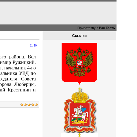
Приветствую Вас
Гость
Ссылки
11:10
ого района. Вел
димир Ружицкий.
, начальник 4-го
чальника УВД по
едателя Совета
города Люберцы,
ий Крестинин и