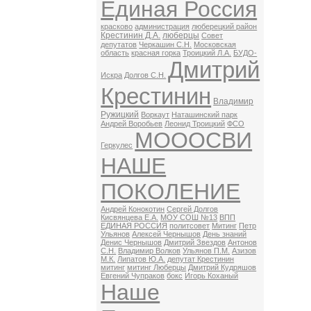
Единая Россия
красково
администрация
люберецкий район
Крестинин Д.А.
люберцы
Совет
депутатов
Черкашин С.Н.
Московская
область
красная горка
Троицкий Л.А.
БУДО-
Дмитрий
Искра
Долгов С.Н.
Крестинин
Владимир
Ружицкий
Воркаут
Наташинский парк
Андрей Воробьев
Леонид Троицкий
ФСО
МОООСВИ
Геркулес
НАШЕ
ПОКОЛЕНИЕ
Андрей Конокотин
Сергей Долгов
Кисвянцева Е.А.
МОУ СОШ №13
ВПП
ЕДИНАЯ РОССИЯ
политсовет
Митинг
Петр
Ульянов
Алексей Чернышов
День знаний
Денис Чернышов
Дмитрий Звездов
Антонов
С.Н.
Владимир Волков
Ульянов П.М.
Азизов
М.К.
Липатов Ю.А.
депутат Крестинин
митинг
митинг Люберцы
Дмитрий Кудряшов
Евгений Чупраков
бокс
Игорь Коханый
Наше