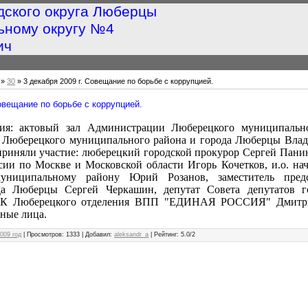
дского округа Люберцы
ьному округу №4
ич
»
30
» 3 декабря 2009 г. Совещание по борьбе с коррупцией.
Совещание по борьбе с коррупцией.
ия: актовый зал Администрации Люберецкого муниципальн
а Люберецкого муниципального района и города Люберцы Вла
риняли участие: люберецкий городской прокурор Сергей Панин
и по Москве и Московской области Игорь Кочетков, и.о. на
униципальному району Юрий Розанов, заместитель предс
да Люберцы Сергей Черкашин, депутат Совета депутатов 
КРК Люберецкого отделения ВПП "ЕДИНАЯ РОССИЯ" Дмитр
ные лица.
009 год
|
Просмотров
: 1333 |
Добавил
:
aleksandr_a
|
Рейтинг
:
5.0
/
2