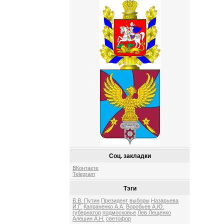
Соц. закладки
ВКонтакте
Telegram
Тэги
В.В. Путин
Президент
выборы
Назарьева
И.Г.
Капраненко А.А.
Воробьев А.Ю.
губернатор
подмосковье
Лев Лещенко
Алешин А.Н.
светофор