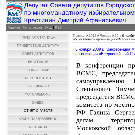
Депутат Совета депутатов Городско
по многомандатному избирательном
Крестинин Дмитрий Афанасьевич
Главная
|
Регистрация
|
Вход
|
RSS
Главная
»
2012
»
Январь
»
30
» 6 ноябр
ГЛАВНАЯ СТРАНИЦА
общественной организации «Всероссий
ПРИВЕТСТВИЕ ДЕПУТАТА
6 ноября 2009 г. Конференция
организации «Всероссийский Со
СОВЕТ ДЕПУТАТОВ
БИОГРАФИЯ
В конференции пр
ПОМОЩНИКИ
ВСМС, председате
МЕРОПРИЯТИЯ
самоуправлени
ПУБЛИКАЦИИ
Степанович Тимче
ФОТОАЛЬБОМЫ
председателя ВСМС,
комитета по местн
ВИДЕО
РФ Галина Сергее
ОТЧЕТ О РАБОТЕ
делам территор
АРХИВ ПОЗДРАВЛЕНИЙ
Московской обла
КОНТАКТЫ