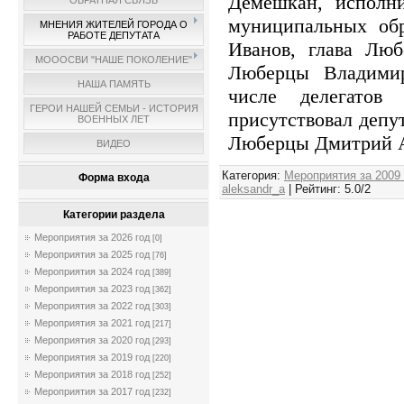
Демешкан, исполн
ОБРАТНАЯ СВЯЗЬ
муниципальных об
МНЕНИЯ ЖИТЕЛЕЙ ГОРОДА О
РАБОТЕ ДЕПУТАТА
Иванов, глава Люб
МОООСВИ "НАШЕ ПОКОЛЕНИЕ"
Люберцы Владими
НАША ПАМЯТЬ
числе делегатов
ГЕРОИ НАШЕЙ СЕМЬИ - ИСТОРИЯ
присутствовал депут
ВОЕННЫХ ЛЕТ
Люберцы Дмитрий А
ВИДЕО
Категория
:
Мероприятия за 2009
Форма входа
aleksandr_a
|
Рейтинг
:
5.0
/
2
Категории раздела
Мероприятия за 2026 год
[0]
Мероприятия за 2025 год
[76]
Мероприятия за 2024 год
[389]
Мероприятия за 2023 год
[362]
Мероприятия за 2022 год
[303]
Мероприятия за 2021 год
[217]
Мероприятия за 2020 год
[293]
Мероприятия за 2019 год
[220]
Мероприятия за 2018 год
[252]
Мероприятия за 2017 год
[232]