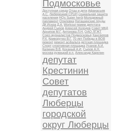
Подмосковье
Доступная среда
Отцы и дети
Афанасьев
А.С.
Люберецкий СРЦН
социальная защита
населения
HQs Super herói
Молодежный
парламент
Опиловка
Наташинские пруды
ДК Искра
Д.А.
Workout
прием депутата
Андрей Сыров
Алексей Холодов
Совет МКД
Архипов М.Г.
Антонова Л.Н.
ОАО ЛГЖТ
Союз журналистов Подмосковья
Хансверов
Р.Х.
Криворучко В.Г.
70 лет Победы в ВОВ
ремонт
ремонт асфальта
детская площадка
Спорт
спортивная площадка
Уханов А.И.
Калинин В.В.
Коханый А.И.
Сыров А.Н.
москва
ружицкий в.п.
Александр Карелин
депутат
Крестинин
Совет
депутатов
Люберцы
городской
округ Люберцы