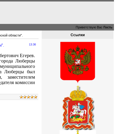
Приветствую Вас
Гость
Ссылки
ской области".
и".
13:36
бертович Егерев.
 города Люберцы
муниципального
ода Люберцы был
, заместителем
дателя комиссии