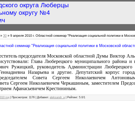
дского округа Люберцы
ьному округу №4
ич
»
30
» 9 апреля 2010 г. Областной семинар "Реализация социальной политики в Москов
бластной семинар "Реализация социальной политики в Московской област
еститель председателя Московской областной Думы Виктор Аль
исутствовали: Глава Люберецкого муниципального района и
ович Ружицкий, руководитель Администрации Люберецкого 
еннадиевна Назарьева и другие. Депутатский корпус гор
редседателем Совета Сергеем Николаевичем Антоновым
вета Сергеем Николаевичем Черкашиным, заместителем Предсе
трием Афанасьевичем Крестининым.
010 год
|
Просмотров
: 1176 |
Добавил
:
aleksandr_a
|
Рейтинг
:
5.0
/
1