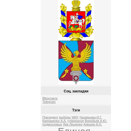
Соц. закладки
ВКонтакте
Telegram
Тэги
Президент
выборы
WKF
Назарьева И.Г.
Капраненко А.А.
губернатор
Воробьев А.Ю.
подмосковье
Лев Лещенко
Алешин А.Н.