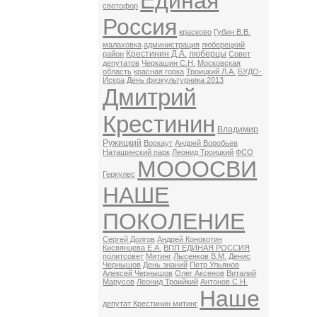
Единая
светофор
Россия
красково
Губин В.В.
малаховка
администрация
люберецкий
Крестинин Д.А.
люберцы
район
Совет
депутатов
Черкашин С.Н.
Московская
область
красная горка
Троицкий Л.А.
БУДО-
Искра
День физкультурника 2013
Дмитрий
Крестинин
Владимир
Ружицкий
Воркаут
Андрей Воробьев
Наташинский парк
Леонид Троицкий
ФСО
МОООСВИ
Геркулес
НАШЕ
ПОКОЛЕНИЕ
Сергей Долгов
Андрей Конокотин
Кисвянцева Е.А.
ВПП ЕДИНАЯ РОССИЯ
политсовет
Митинг
Лысенков В.М.
Денис
Чернышов
День знаний
Петр Ульянов
Алексей Чернышов
Олег Аксенов
Виталий
Марусов
Леонид Троийкий
Антонов С.Н.
Наше
депутат Крестинин митинг