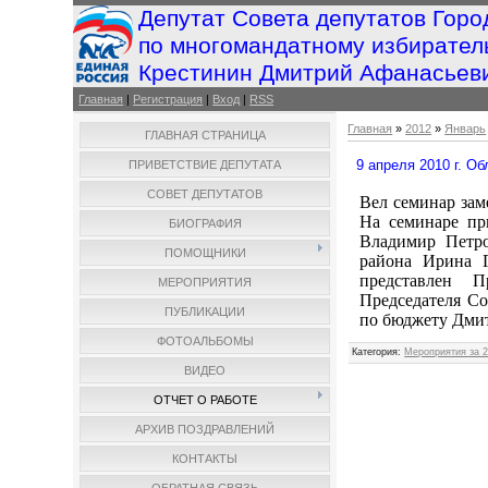
Депутат Совета депутатов Горо
по многомандатному избирател
Крестинин Дмитрий Афанасьев
Главная
|
Регистрация
|
Вход
|
RSS
Главная
»
2012
»
Январь
ГЛАВНАЯ СТРАНИЦА
9 апреля 2010 г. О
ПРИВЕТСТВИЕ ДЕПУТАТА
СОВЕТ ДЕПУТАТОВ
Вел семинар зам
На семинаре пр
БИОГРАФИЯ
Владимир Петр
ПОМОЩНИКИ
района Ирина Г
представлен П
МЕРОПРИЯТИЯ
Председателя Со
ПУБЛИКАЦИИ
по бюджету Дми
ФОТОАЛЬБОМЫ
Категория
:
Мероприятия за 2
ВИДЕО
ОТЧЕТ О РАБОТЕ
АРХИВ ПОЗДРАВЛЕНИЙ
КОНТАКТЫ