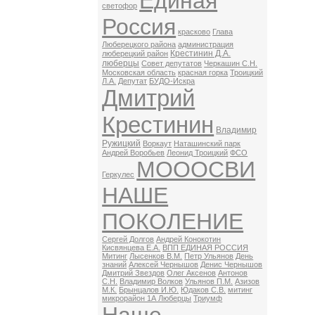
Единая
светофор
Россия
красково
Глава
Люберецкого района
администрация
Крестинин Д.А.
люберецкий район
люберцы
Совет депутатов
Черкашин С.Н.
Московская область
красная горка
Троицкий
Л.А.
Депутат
БУДО-Искра
Дмитрий
Крестинин
Владимир
Ружицкий
Воркаут
Наташинский парк
Андрей Воробьев
Леонид Троицкий
ФСО
МОООСВИ
Геркулес
НАШЕ
ПОКОЛЕНИЕ
Сергей Долгов
Андрей Конокотин
Кисвянцева Е.А.
ВПП ЕДИНАЯ РОССИЯ
Митинг
Лысенков В.М.
Петр Ульянов
День
знаний
Алексей Чернышов
Денис Чернышов
Дмитрий Звездов
Олег Аксенов
Антонов
С.Н.
Владимир Волков
Ульянов П.М.
Азизов
М.К.
Брынцалов И.Ю.
Юдаков С.В.
митинг
микрорайон 1А Люберцы
Триумф