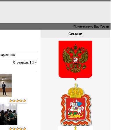
Приветствую Вас
Гость
Ссылки
. Ларюшина
Страницы
:
1
2
»