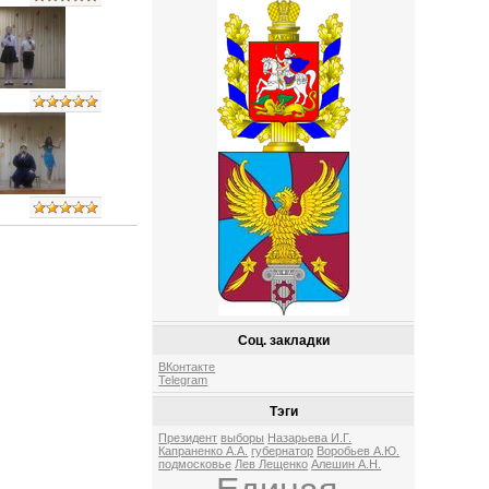
Соц. закладки
ВКонтакте
Telegram
Тэги
Президент
выборы
Назарьева И.Г.
Капраненко А.А.
губернатор
Воробьев А.Ю.
подмосковье
Лев Лещенко
Алешин А.Н.