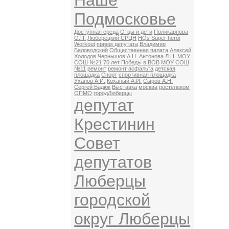
Наше
Подмосковье
Доступная среда
Отцы и дети
Поликарпова
О.П.
Люберецкий СРЦН
HQs Super herói
Workout
прием депутата
Владимир
Беловодский
Общественная палата
Алексей
Холодов
Чернышов А.Н.
Антонова Л.Н.
МОУ
СОШ №21
70 лет Победы в ВОВ
МОУ СОШ
№11
ремонт
ремонт асфальта
детская
площадка
Спорт
спортивная площадка
Уханов А.И.
Коханый А.И.
Сыров А.Н.
Сергей Бадюк
Выставка
москва
ростелеком
ОПМО
городЛюберцы
депутат
Крестинин
Совет
депутатов
Люберцы
городской
округ Люберцы