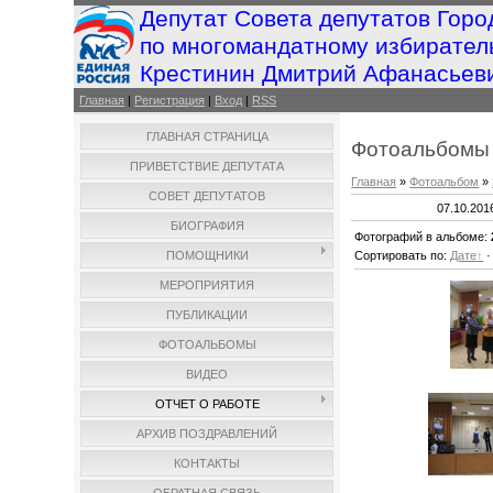
Депутат Совета депутатов Горо
по многомандатному избирател
Крестинин Дмитрий Афанасьев
Главная
|
Регистрация
|
Вход
|
RSS
ГЛАВНАЯ СТРАНИЦА
Фотоальбомы
ПРИВЕТСТВИЕ ДЕПУТАТА
Главная
»
Фотоальбом
»
СОВЕТ ДЕПУТАТОВ
07.10.201
БИОГРАФИЯ
Фотографий в альбоме
:
ПОМОЩНИКИ
Сортировать по
:
Дате
МЕРОПРИЯТИЯ
ПУБЛИКАЦИИ
ФОТОАЛЬБОМЫ
ВИДЕО
ОТЧЕТ О РАБОТЕ
АРХИВ ПОЗДРАВЛЕНИЙ
КОНТАКТЫ