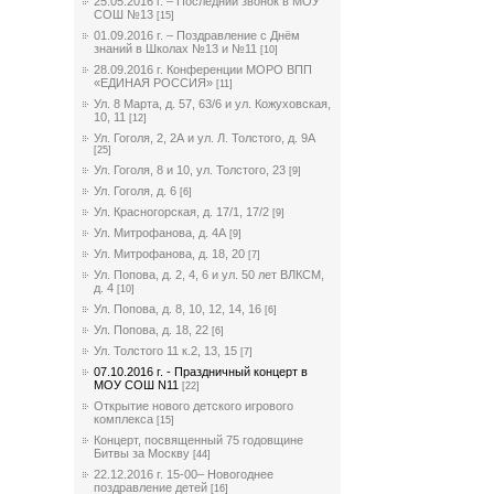
25.05.2016 г. – Последний звонок в МОУ
СОШ №13
[15]
01.09.2016 г. – Поздравление с Днём
знаний в Школах №13 и №11
[10]
28.09.2016 г. Конференции МОРО ВПП
«ЕДИНАЯ РОССИЯ»
[11]
Ул. 8 Марта, д. 57, 63/6 и ул. Кожуховская,
10, 11
[12]
Ул. Гоголя, 2, 2А и ул. Л. Толстого, д. 9А
[25]
Ул. Гоголя, 8 и 10, ул. Толстого, 23
[9]
Ул. Гоголя, д. 6
[6]
Ул. Красногорская, д. 17/1, 17/2
[9]
Ул. Митрофанова, д. 4А
[9]
Ул. Митрофанова, д. 18, 20
[7]
Ул. Попова, д. 2, 4, 6 и ул. 50 лет ВЛКСМ,
д. 4
[10]
Ул. Попова, д. 8, 10, 12, 14, 16
[6]
Ул. Попова, д. 18, 22
[6]
Ул. Толстого 11 к.2, 13, 15
[7]
07.10.2016 г. - Праздничный концерт в
МОУ СОШ N11
[22]
Открытие нового детского игрового
комплекса
[15]
Концерт, посвященный 75 годовщине
Битвы за Москву
[44]
22.12.2016 г. 15-00– Новогоднее
поздравление детей
[16]