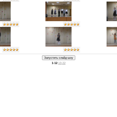
1-12
13-22