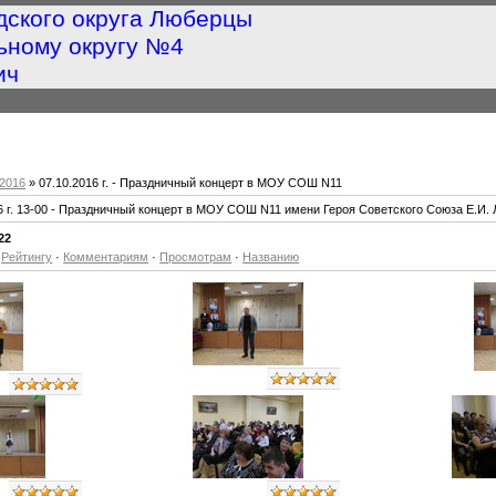
дского округа Люберцы
ьному округу №4
ич
2016
» 07.10.2016 г. - Праздничный концерт в МОУ СОШ N11
6 г. 13-00 - Праздничный концерт в МОУ СОШ N11 имени Героя Советского Союза Е.И
22
·
Рейтингу
·
Комментариям
·
Просмотрам
·
Названию