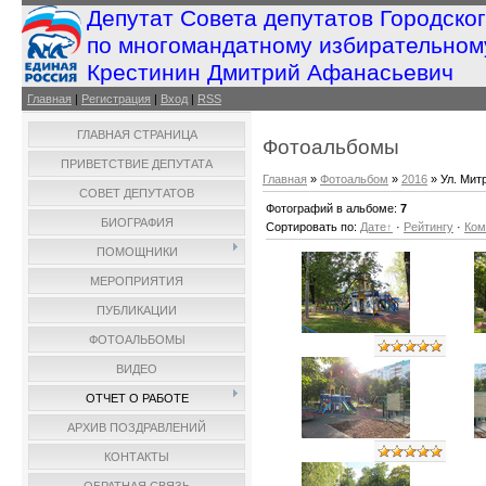
Депутат Совета депутатов Городско
по многомандатному избирательном
Крестинин Дмитрий Афанасьевич
Главная
|
Регистрация
|
Вход
|
RSS
ГЛАВНАЯ СТРАНИЦА
Фотоальбомы
ПРИВЕТСТВИЕ ДЕПУТАТА
Главная
»
Фотоальбом
»
2016
» Ул. Митр
СОВЕТ ДЕПУТАТОВ
Фотографий в альбоме
:
7
БИОГРАФИЯ
Сортировать по
:
Дате
·
Рейтингу
·
Ком
ПОМОЩНИКИ
МЕРОПРИЯТИЯ
ПУБЛИКАЦИИ
ФОТОАЛЬБОМЫ
ВИДЕО
ОТЧЕТ О РАБОТЕ
АРХИВ ПОЗДРАВЛЕНИЙ
КОНТАКТЫ