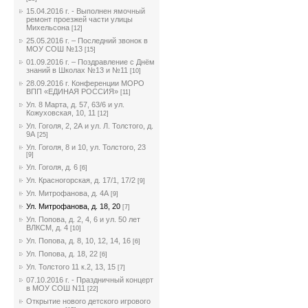
15.04.2016 г. - Выполнен ямочный
ремонт проезжей части улицы
Михельсона
[12]
25.05.2016 г. – Последний звонок в
МОУ СОШ №13
[15]
01.09.2016 г. – Поздравление с Днём
знаний в Школах №13 и №11
[10]
28.09.2016 г. Конференции МОРО
ВПП «ЕДИНАЯ РОССИЯ»
[11]
Ул. 8 Марта, д. 57, 63/6 и ул.
Кожуховская, 10, 11
[12]
Ул. Гоголя, 2, 2А и ул. Л. Толстого, д.
9А
[25]
Ул. Гоголя, 8 и 10, ул. Толстого, 23
[9]
Ул. Гоголя, д. 6
[6]
Ул. Красногорская, д. 17/1, 17/2
[9]
Ул. Митрофанова, д. 4А
[9]
Ул. Митрофанова, д. 18, 20
[7]
Ул. Попова, д. 2, 4, 6 и ул. 50 лет
ВЛКСМ, д. 4
[10]
Ул. Попова, д. 8, 10, 12, 14, 16
[6]
Ул. Попова, д. 18, 22
[6]
Ул. Толстого 11 к.2, 13, 15
[7]
07.10.2016 г. - Праздничный концерт
в МОУ СОШ N11
[22]
Открытие нового детского игрового