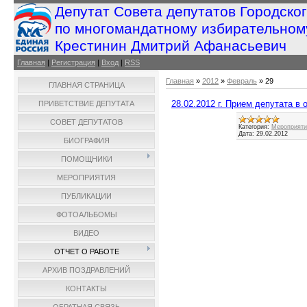
Депутат Совета депутатов Городско
по многомандатному избирательном
Крестинин Дмитрий Афанасьевич
Главная
|
Регистрация
|
Вход
|
RSS
Главная
»
2012
»
Февраль
»
29
ГЛАВНАЯ СТРАНИЦА
28.02.2012 г. Прием депутата в
ПРИВЕТСТВИЕ ДЕПУТАТА
СОВЕТ ДЕПУТАТОВ
Категория:
Мероприятия
Дата:
29.02.2012
БИОГРАФИЯ
ПОМОЩНИКИ
МЕРОПРИЯТИЯ
ПУБЛИКАЦИИ
ФОТОАЛЬБОМЫ
ВИДЕО
ОТЧЕТ О РАБОТЕ
АРХИВ ПОЗДРАВЛЕНИЙ
КОНТАКТЫ