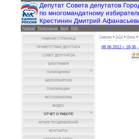
Депутат Совета депутатов Горо
по многомандатному избирател
Крестинин Дмитрий Афанасьев
Главная
|
Регистрация
|
Вход
|
RSS
Главная
»
2012
»
Июнь
»
ГЛАВНАЯ СТРАНИЦА
08.06.2012 г. 18-30
ПРИВЕТСТВИЕ ДЕПУТАТА
СОВЕТ ДЕПУТАТОВ
Катег
БИОГРАФИЯ
ПОМОЩНИКИ
МЕРОПРИЯТИЯ
ПУБЛИКАЦИИ
ФОТОАЛЬБОМЫ
ВИДЕО
ОТЧЕТ О РАБОТЕ
АРХИВ ПОЗДРАВЛЕНИЙ
КОНТАКТЫ