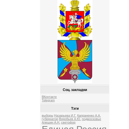
Соц. закладки
ВКонтакте
Telegram
Тэги
выборы
Назарьева И.Г.
Капраненко А.А.
губернатор
Воробьев А.Ю.
подмосковье
Алешин А.Н.
светофор