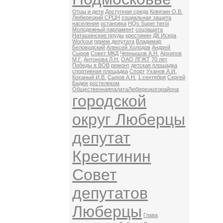
Отцы и дети
Доступная среда
Ковязин О.В.
Люберецкий СРЦН
социальная защита
населения
остановка
HQs Super herói
Молодежный парламент
соцзащита
Наташинские пруды
крестинин
ДК Искра
Workout
прием депутата
Владимир
Беловодский
Алексей Холодов
Андрей
Сыров
Совет МКД
Чернышов А.Н.
Архипов
М.Г.
Антонова Л.Н.
ОАО ЛГЖТ
70 лет
Победы в ВОВ
ремонт
детская площадка
спортивная площадка
Спорт
Уханов А.И.
Коханый И.В.
Сыров А.Н.
1 сентября
Сергей
Бадюк
ростелеком
ОбщественнаяпалатаЛюберецкогорайона
городской
округ Люберцы
депутат
Крестинин
Совет
депутатов
Люберцы
Глава