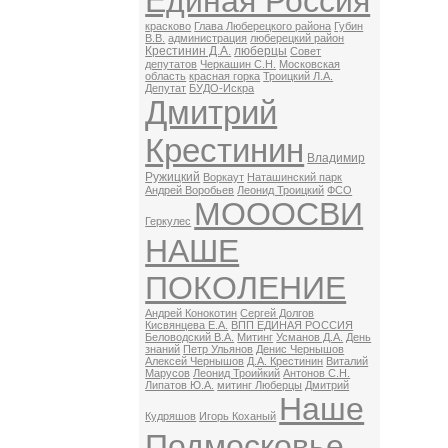
Единая Россия
красково
Глава Люберецкого района
Губин
В.В.
администрация
люберецкий район
Крестинин Д.А.
люберцы
Совет
депутатов
Черкашин С.Н.
Московская
область
красная горка
Троицкий Л.А.
Депутат
БУДО-Искра
Дмитрий
Крестинин
Владимир
Ружицкий
Воркаут
Наташинский парк
Андрей Воробьев
Леонид Троицкий
ФСО
МОООСВИ
Геркулес
НАШЕ
ПОКОЛЕНИЕ
Андрей Конокотин
Сергей Долгов
Кисвянцева Е.А.
ВПП ЕДИНАЯ РОССИЯ
Беловодский В.А.
Митинг
Усманов Д.А.
День
знаний
Петр Ульянов
Денис Чернышов
Алексей Чернышов
Д.А. Крестинин
Виталий
Марусов
Леонид Троийкий
Антонов С.Н.
Липатов Ю.А.
митинг Люберцы
Дмитрий
Наше
Кудряшов
Игорь Коханый
Подмосковье