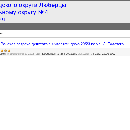
дского округа Люберцы
ьному округу №4
ич
20
 - Рабочая встреча депутата с жителями дома 20/23 по ул. Л. Толстого
ория:
Мероприятия за 2012 год
|
Просмотров:
1437
|
Добавил:
aleksandr_a
|
Дата:
20.06.2012