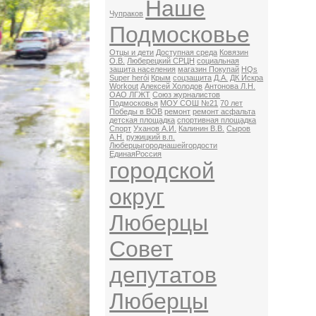
Наше
Чупраков
Подмосковье
Отцы и дети
Доступная среда
Ковязин
О.В.
Люберецкий СРЦН
социальная
защита населения
магазин Покупай
HQs
Super herói
Крым
соцзащита
Д.А.
ДК Искра
Workout
Алексей Холодов
Антонова Л.Н.
ОАО ЛГЖТ
Союз журналистов
Подмосковья
МОУ СОШ №21
70 лет
Победы в ВОВ
ремонт
ремонт асфальта
детская площадка
спортивная площадка
Спорт
Уханов А.И.
Калинин В.В.
Сыров
А.Н.
ружицкий в.п.
Люберцыгороднашейгордости
ЕдинаяРоссия
городской
округ
Люберцы
Совет
депутатов
Люберцы