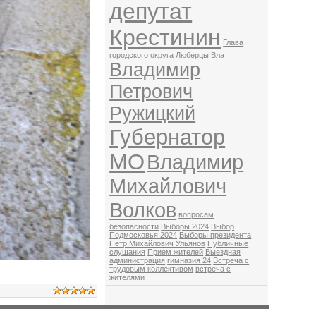
депутат
Крестинин
Глава
городского округа Люберцы Вла
Владимир
Петрович
Ружицкий
Губернатор
МО
Владимир
Михайлович
Волков
вопросам
безопасности
Выборы 2024
Выбор
Подмосковья 2024
Выборы президента
Петр Михайлович Ульянов
Публичные
слушания
Прием жителей
Выездная
администрация
гимназия 24
Встреча с
трудовым коллективом
встреча с
жителями