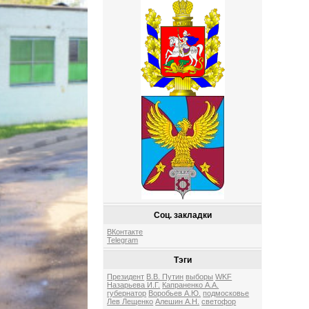
Соц. закладки
ВКонтакте
Telegram
Тэги
Президент
В.В. Путин
выборы
WKF
Назарьева И.Г.
Капраненко А.А.
губернатор
Воробьев А.Ю.
подмосковье
Лев Лещенко
Алешин А.Н.
светофор