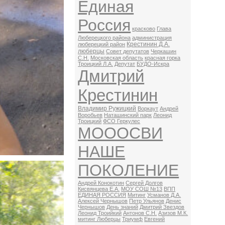
Единая
Россия
красково
Глава
Люберецкого района
администрация
Крестинин Д.А.
люберецкий район
люберцы
Совет депутатов
Черкашин
С.Н.
Московская область
красная горка
Троицкий Л.А.
Депутат
БУДО-Искра
Дмитрий
Крестинин
Владимир Ружицкий
Воркаут
Андрей
Воробьев
Наташинский парк
Леонид
Троицкий
ФСО Геркулес
МОООСВИ
НАШЕ
ПОКОЛЕНИЕ
Андрей Конокотин
Сергей Долгов
Кисвянцева Е.А.
МОУ СОШ №13
ВПП
ЕДИНАЯ РОССИЯ
Митинг
Усманов Д.А.
Алексей Чернышов
Петр Ульянов
Денис
Чернышов
День знаний
Дмитрий Звездов
Леонид Троийкий
Антонов С.Н.
Азизов М.К.
митинг Люберцы
Триумф
Евгений