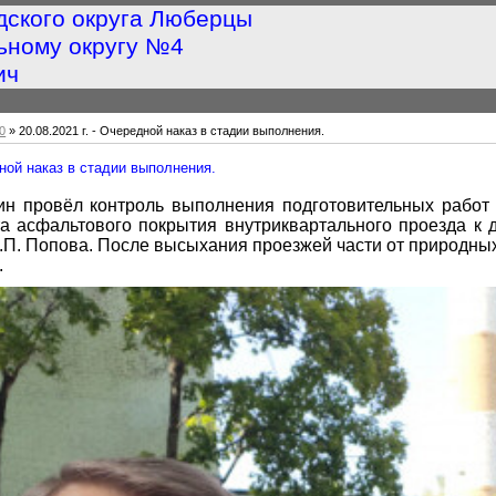
дского округа Люберцы
ьному округу №4
ич
0
» 20.08.2021 г. - Очередной наказ в стадии выполнения.
дной наказ в стадии выполнения.
ин провёл контроль выполнения подготовительных работ
а асфальтового покрытия внутриквартального проезда к д
С.П. Попова. После высыхания проезжей части от природны
.