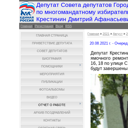
Депутат Совета депутатов Горо
по многомандатному избирател
Крестинин Дмитрий Афанасьев
Главная
|
Регистрация
|
Вход
|
RSS
Главная
»
2021
»
Август
»
2
ГЛАВНАЯ СТРАНИЦА
20.08.2021 г. - Очере
ПРИВЕТСТВИЕ ДЕПУТАТА
СОВЕТ ДЕПУТАТОВ
Депутат Крестин
ямочного ремонт
БИОГРАФИЯ
16, 18 по улице 
ПОМОЩНИКИ
будут завершены
МЕРОПРИЯТИЯ
ПУБЛИКАЦИИ
ФОТОАЛЬБОМЫ
ВИДЕО
ОТЧЕТ О РАБОТЕ
АРХИВ ПОЗДРАВЛЕНИЙ
КОНТАКТЫ