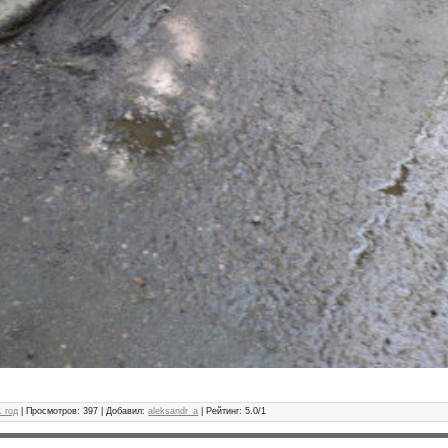
 год
|
Просмотров
: 397 |
Добавил
:
aleksandr_a
|
Рейтинг
:
5.0
/
1