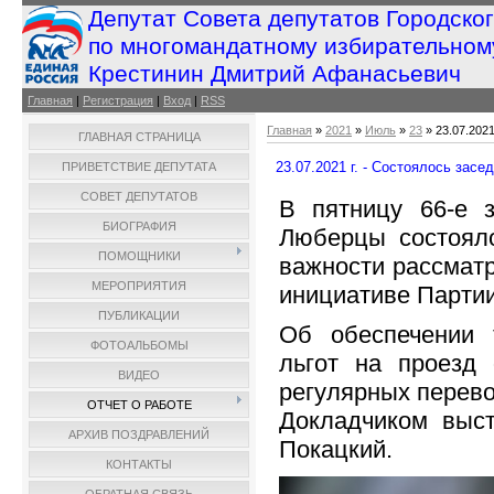
Депутат Совета депутатов Городско
по многомандатному избирательном
Крестинин Дмитрий Афанасьевич
Главная
|
Регистрация
|
Вход
|
RSS
Главная
»
2021
»
Июль
»
23
» 23.07.2021
ГЛАВНАЯ СТРАНИЦА
23.07.2021 г. - Состоялось зас
ПРИВЕТСТВИЕ ДЕПУТАТА
СОВЕТ ДЕПУТАТОВ
В пятницу 66-е з
БИОГРАФИЯ
Люберцы состояло
ПОМОЩНИКИ
важности рассматр
МЕРОПРИЯТИЯ
инициативе Партии
ПУБЛИКАЦИИ
Об обеспечении 
ФОТОАЛЬБОМЫ
льгот на проезд
ВИДЕО
регулярных перево
ОТЧЕТ О РАБОТЕ
Докладчиком выст
АРХИВ ПОЗДРАВЛЕНИЙ
Покацкий.
КОНТАКТЫ