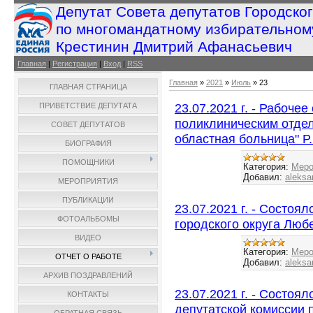
Депутат Совета депутатов Городско
по многомандатному избирательном
Крестинин Дмитрий Афанасьевич
Главная
|
Регистрация
|
Вход
|
RSS
Главная
»
2021
»
Июль
»
23
ГЛАВНАЯ СТРАНИЦА
23.07.2021 г. - Рабоч
ПРИВЕТСТВИЕ ДЕПУТАТА
поликлиническим отде
СОВЕТ ДЕПУТАТОВ
областная больница" Р.
БИОГРАФИЯ
ПОМОЩНИКИ
Категория:
Меро
Добавил:
aleksa
МЕРОПРИЯТИЯ
ПУБЛИКАЦИИ
23.07.2021 г. - Состоя
ФОТОАЛЬБОМЫ
городского округа Люб
ВИДЕО
Категория:
Меро
ОТЧЕТ О РАБОТЕ
Добавил:
aleksa
АРХИВ ПОЗДРАВЛЕНИЙ
23.07.2021 г. - Состоя
КОНТАКТЫ
депутатской комиссии 