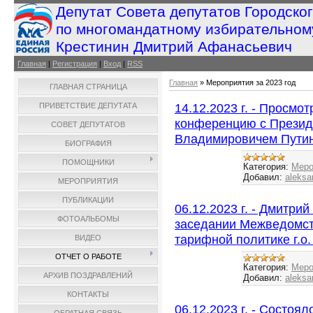
Депутат Совета депутатов Городско
по многомандатному избирательном
Крестинин Дмитрий Афанасьевич
Главная
|
Регистрация
|
Вход
|
RSS
Главная
»
Мероприятия за 2023 год
ГЛАВНАЯ СТРАНИЦА
14.12.2023 г. - Просмо
ПРИВЕТСТВИЕ ДЕПУТАТА
конференцию с Прези
СОВЕТ ДЕПУТАТОВ
Владимировичем Пути
БИОГРАФИЯ
ПОМОЩНИКИ
Категория:
Меро
Добавил:
aleksa
МЕРОПРИЯТИЯ
ПУБЛИКАЦИИ
06.12.2023 г. - Дмитри
ФОТОАЛЬБОМЫ
заседании Межведомст
тарифной политике г.о
ВИДЕО
ОТЧЕТ О РАБОТЕ
Категория:
Меро
АРХИВ ПОЗДРАВЛЕНИЙ
Добавил:
aleksa
КОНТАКТЫ
06.12.2023 г. - Состоя