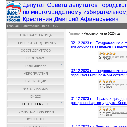
Депутат Совета депутатов Городско
по многомандатному избирательном
Крестинин Дмитрий Афанасьевич
Главная
|
Регистрация
|
Вход
|
RSS
Главная
»
Мероприятия за 2023 год
ГЛАВНАЯ СТРАНИЦА
02.12.2023 г. - Поздравление 
ПРИВЕТСТВИЕ ДЕПУТАТА
возможностями членов Обществ
СОВЕТ ДЕПУТАТОВ
Категория:
Мероприятия
БИОГРАФИЯ
02.12.2023
ПОМОЩНИКИ
02.12.2023 г. - Поздравление 
МЕРОПРИЯТИЯ
ограниченными возможностями 
ПУБЛИКАЦИИ
Категория:
Мероприятия
02.12.2023
ФОТОАЛЬБОМЫ
ВИДЕО
01.12.2023 г. - В рамках декад
рождения Партии, депутат Крес
ОТЧЕТ О РАБОТЕ
АРХИВ ПОЗДРАВЛЕНИЙ
Категория:
Мероприятия
01.12.2023
КОНТАКТЫ
01.12.2023 г. - Депутат Крестин