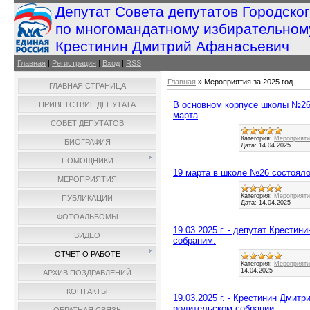
Депутат Совета депутатов Городско
по многомандатному избирательном
Крестинин Дмитрий Афанасьевич
Главная
|
Регистрация
|
Вход
|
RSS
Главная
»
Мероприятия за 2025 год
ГЛАВНАЯ СТРАНИЦА
В основном корпусе школы №26
ПРИВЕТСТВИЕ ДЕПУТАТА
марта
СОВЕТ ДЕПУТАТОВ
Категория:
Мероприятия
БИОГРАФИЯ
Дата:
14.04.2025
ПОМОЩНИКИ
19 марта в школе №26 состояло
МЕРОПРИЯТИЯ
Категория:
Мероприятия
ПУБЛИКАЦИИ
Дата:
14.04.2025
ФОТОАЛЬБОМЫ
19.03.2025 г. - депутат Крестин
ВИДЕО
собраним.
ОТЧЕТ О РАБОТЕ
Категория:
Мероприятия
14.04.2025
АРХИВ ПОЗДРАВЛЕНИЙ
КОНТАКТЫ
19.03.2025 г. - Крестинин Дмит
родительском собрании.