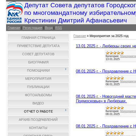
Депутат Совета депутатов Городско
по многомандатному избирательном
Крестинин Дмитрий Афанасьевич
Главная
|
Регистрация
|
Вход
|
RSS
Главная
»
Мероприятия за 2025 год
ГЛАВНАЯ СТРАНИЦА
13.01.2025 г. - Люберцы своих н
ПРИВЕТСТВИЕ ДЕПУТАТА
СОВЕТ ДЕПУТАТОВ
Категория:
Мероприятия
13.01.2025
БИОГРАФИЯ
ПОМОЩНИКИ
08.01.2025 г. - Поздравление с
МЕРОПРИЯТИЯ
Категория:
Мероприятия
08.01.2025
ПУБЛИКАЦИИ
ФОТОАЛЬБОМЫ
08.01.2025 г. - Новогодний маст
Подмосковье» в Люберцах.
ВИДЕО
Категория:
Мероприятия
ОТЧЕТ О РАБОТЕ
08.01.2025
АРХИВ ПОЗДРАВЛЕНИЙ
08.01.2025 г. - Поздравление 
КОНТАКТЫ