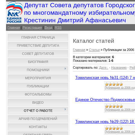
Депутат Совета депутатов Городско
по многомандатному избирательном
Крестинин Дмитрий Афанасьевич
Главная
|
Регистрация
|
Вход
|
RSS
ГЛАВНАЯ СТРАНИЦА
Каталог статей
ПРИВЕТСТВИЕ ДЕПУТАТА
Главная
»
Статьи
» Публикации за 2006 
СОВЕТ ДЕПУТАТОВ
В категории материалов
:
6
Показано материалов
:
1-6
БИОГРАФИЯ
Сортировать по
:
Дате
·
Названию
·
Рей
ПОМОЩНИКИ
Томилинская новь №31 (124) 7 н
МЕРОПРИЯТИЯ
ПУБЛИКАЦИИ
Публикации за 2006 го
ФОТОАЛЬБОМЫ
Единое Отечество Подмосковье 
ВИДЕО
Публикации за 2006 го
ОТЧЕТ О РАБОТЕ
АРХИВ ПОЗДРАВЛЕНИЙ
Томилинская новь №29 (122) 18 
КОНТАКТЫ
Публикации за 2006 го