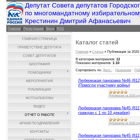
Депутат Совета депутатов Городско
по многомандатному избирательном
Крестинин Дмитрий Афанасьевич
Главная
|
Регистрация
|
Вход
|
RSS
ГЛАВНАЯ СТРАНИЦА
Каталог статей
ПРИВЕТСТВИЕ ДЕПУТАТА
Главная
»
Статьи
» Публикации за 2020 
СОВЕТ ДЕПУТАТОВ
В категории материалов
:
12
Показано материалов
:
1-10
БИОГРАФИЯ
Сортировать по
:
Дате
·
Названию
·
Рей
ПОМОЩНИКИ
Люберецкая панорама №46 (812)
МЕРОПРИЯТИЯ
(Помогли участнику войны)
ПУБЛИКАЦИИ
Публикации за 2020 го
ФОТОАЛЬБОМЫ
ВИДЕО
Люберецкая панорама №45 (811)
граждан с 1 по 10 декабря)
ОТЧЕТ О РАБОТЕ
АРХИВ ПОЗДРАВЛЕНИЙ
Публикации за 2020 го
КОНТАКТЫ
Люберецкая панорама №45 (811)