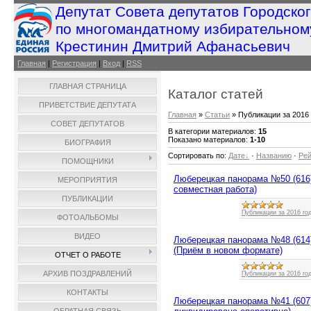
Депутат Совета депутатов Городско
по многомандатному избирательном
Крестинин Дмитрий Афанасьевич
Главная
|
Регистрация
|
Вход
|
RSS
ГЛАВНАЯ СТРАНИЦА
Каталог статей
ПРИВЕТСТВИЕ ДЕПУТАТА
Главная
»
Статьи
» Публикации за 2016 
СОВЕТ ДЕПУТАТОВ
В категории материалов
:
15
Показано материалов
:
1-10
БИОГРАФИЯ
Сортировать по
:
Дате
·
Названию
·
Рей
ПОМОЩНИКИ
Люберецкая панорама №50 (616)
МЕРОПРИЯТИЯ
совместная работа)
ПУБЛИКАЦИИ
Публикации за 2016 го
ФОТОАЛЬБОМЫ
ВИДЕО
Люберецкая панорама №48 (614)
(Приём в новом формате)
ОТЧЕТ О РАБОТЕ
АРХИВ ПОЗДРАВЛЕНИЙ
Публикации за 2016 го
КОНТАКТЫ
Люберецкая панорама №41 (607)