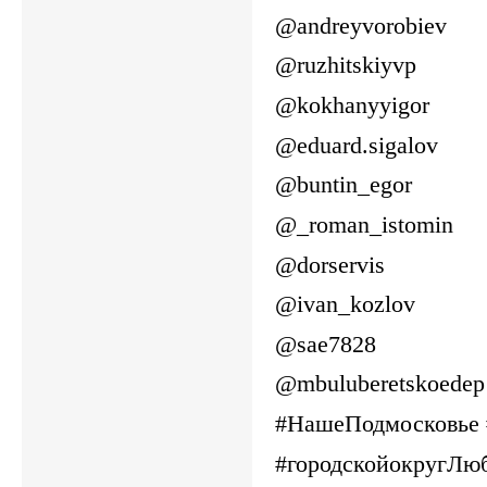
@andreyvorobiev
@ruzhitskiyvp
@kokhanyyigor
@eduard.sigalov
@buntin_egor
@_roman_istomin
@dorservis
@ivan_kozlov
@sae7828
@mbuluberetskoedep
#НашеПодмосковье
#городскойокругЛю