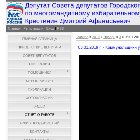
Депутат Совета депутатов Городско
по многомандатному избирательном
Крестинин Дмитрий Афанасьевич
Главная
|
Регистрация
|
Вход
|
RSS
Главная
»
2019
»
Январь
»
3
» 03.01.201
ГЛАВНАЯ СТРАНИЦА
03.01.2019 г. - Коммунальщики у
ПРИВЕТСТВИЕ ДЕПУТАТА
СОВЕТ ДЕПУТАТОВ
БИОГРАФИЯ
ПОМОЩНИКИ
МЕРОПРИЯТИЯ
ПУБЛИКАЦИИ
ФОТОАЛЬБОМЫ
ВИДЕО
ОТЧЕТ О РАБОТЕ
АРХИВ ПОЗДРАВЛЕНИЙ
КОНТАКТЫ