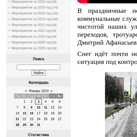
Мероприятия за 2016 год
[96]
Мероприятия за 2015 год
[170]
В праздничные но
Мероприятия за 2014 год
[130]
коммунальные служ
Мероприятия за 2013 год
[105]
чистотой наших ул
Мероприятия за 2012 год
[60]
Мероприятия за 2011 год
[28]
переходов, тротуа
Мероприятия за 2010 год
[39]
Дмитрий Афанасьеви
Мероприятия за 2009 год
[40]
Мероприятия за 2008 год
[44]
Снег идёт почти не
Поиск
ситуация под контр
Календарь
«
Январь 2019
»
Пн
Вт
Ср
Чт
Пт
Сб
Вс
1
2
3
4
5
6
7
8
9
10
11
12
13
14
15
16
17
18
19
20
21
22
23
24
25
26
27
28
29
30
31
Статистика