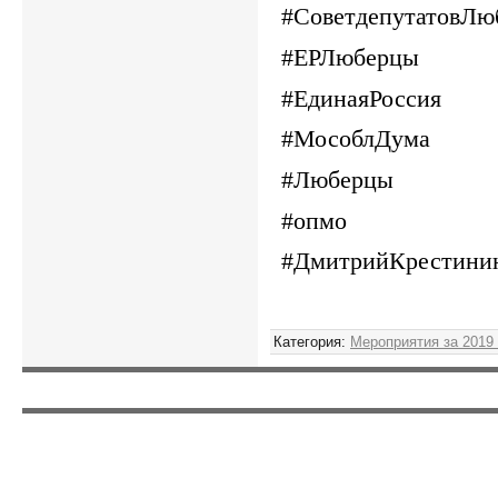
#СоветдепутатовЛю
#ЕРЛюберцы
#ЕдинаяРоссия
#МособлДума
#Люберцы
#опмо
#ДмитрийКрестини
Категория
:
Мероприятия за 2019