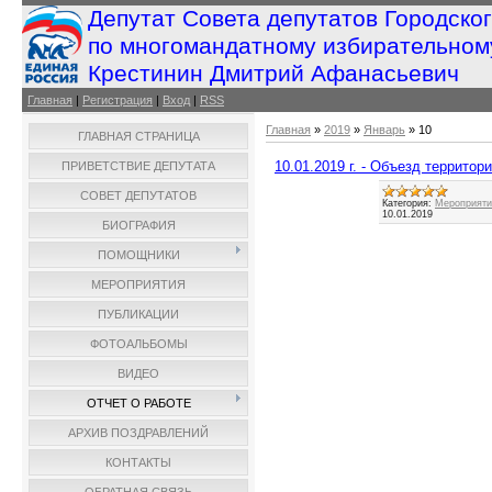
Депутат Совета депутатов Городско
по многомандатному избирательном
Крестинин Дмитрий Афанасьевич
Главная
|
Регистрация
|
Вход
|
RSS
Главная
»
2019
»
Январь
»
10
ГЛАВНАЯ СТРАНИЦА
10.01.2019 г. - Объезд территор
ПРИВЕТСТВИЕ ДЕПУТАТА
СОВЕТ ДЕПУТАТОВ
Категория:
Мероприятия
10.01.2019
БИОГРАФИЯ
ПОМОЩНИКИ
МЕРОПРИЯТИЯ
ПУБЛИКАЦИИ
ФОТОАЛЬБОМЫ
ВИДЕО
ОТЧЕТ О РАБОТЕ
АРХИВ ПОЗДРАВЛЕНИЙ
КОНТАКТЫ