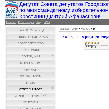
Депутат Совета депутатов Городско
по многомандатному избирательном
Крестинин Дмитрий Афанасьевич
Главная
|
Регистрация
|
Вход
|
RSS
Главная
»
2019
»
Январь
»
16
ГЛАВНАЯ СТРАНИЦА
16.01.2019 г. - В редакции "Рад
ПРИВЕТСТВИЕ ДЕПУТАТА
СОВЕТ ДЕПУТАТОВ
Категория:
Мероприятия
16.01.2019
БИОГРАФИЯ
ПОМОЩНИКИ
МЕРОПРИЯТИЯ
ПУБЛИКАЦИИ
ФОТОАЛЬБОМЫ
ВИДЕО
ОТЧЕТ О РАБОТЕ
АРХИВ ПОЗДРАВЛЕНИЙ
КОНТАКТЫ