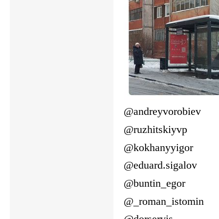
@andreyvorobiev
@ruzhitskiyvp
@kokhanyyigor
@eduard.sigalov
@buntin_egor
@_roman_istomin
@dorservis