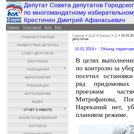
Депутат Совета депутатов Городско
по многомандатному избирательном
Крестинин Дмитрий Афанасьевич
Главная
|
Регистрация
|
Вход
|
RSS
Главная
»
2019
»
Январь
»
10
» 10.01.20
ГЛАВНАЯ СТРАНИЦА
депутатом
ПРИВЕТСТВИЕ ДЕПУТАТА
10.01.2019 г. - Объезд территор
СОВЕТ ДЕПУТАТОВ
В целях выполнени
БИОГРАФИЯ
по контролю за убо
ПОМОЩНИКИ
посетил остановки
МЕРОПРИЯТИЯ
ряд придомовых 
ПУБЛИКАЦИИ
проезжим част
ФОТОАЛЬБОМЫ
Митрофанова, По
ВИДЕО
Нареканий нет, уб
ОТЧЕТ О РАБОТЕ
плановом режиме.
АРХИВ ПОЗДРАВЛЕНИЙ
КОНТАКТЫ