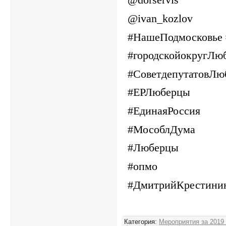
@ivan_kozlov
#НашеПодмосковье
#городскойокругЛю
#СоветдепутатовЛю
#ЕРЛюберцы
#ЕдинаяРоссия
#МособлДума
#Люберцы
#опмо
#ДмитрийКрестини
Категория
:
Мероприятия за 2019