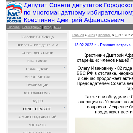
Депутат Совета депутатов Городско
по многомандатному избирательном
Крестинин Дмитрий Афанасьевич
Главная
|
Регистрация
|
Вход
|
RSS
Главная
»
2023
»
Февраль
»
13
» 13.02.2
ГЛАВНАЯ СТРАНИЦА
13.02.2023 г. - Рабочая встреча.
ПРИВЕТСТВИЕ ДЕПУТАТА
СОВЕТ ДЕПУТАТОВ
Крестинин Дмитрий Аф
старейших членов нашей П
БИОГРАФИЯ
Олегу Ивановичу - 82 года
ПОМОЩНИКИ
ВВС РФ в отставке, неодно
МЕРОПРИЯТИЯ
и сейчас продолжает акти
Председателем Совета вет
ПУБЛИКАЦИИ
га
ФОТОАЛЬБОМЫ
Также они обсудили с
операции на Украине, поз
ВИДЕО
вопросов. Искренне б
ОТЧЕТ О РАБОТЕ
продолжает вести 
АРХИВ ПОЗДРАВЛЕНИЙ
КОНТАКТЫ