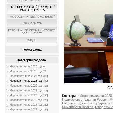
ОБРАТНАЯ СВЯЗЬ
МНЕНИЯ ЖИТЕЛЕЙ ГОРОДА О
РАБОТЕ ДЕПУТАТА
МОООСВИ "НАШЕ ПОКОЛЕНИЕ"
НАША ПАМЯТЬ
ГЕРОИ НАШЕЙ СЕМЬИ - ИСТОРИЯ
ВОЕННЫХ ЛЕТ
ВИДЕО
Форма входа
Категории раздела
Мероприятия за 2026 год
[0]
Мероприятия за 2025 год
[76]
Мероприятия за 2024 год
[389]
Мероприятия за 2023 год
[362]
Мероприятия за 2022 год
[303]
С 
Мероприятия за 2021 год
[217]
Мероприятия за 2020 год
Категория
:
Мероприятия за 2023
[293]
Подмосковье
,
Единая Россия
,
М
Мероприятия за 2019 год
[220]
Петрович Ружицкий
,
Губернатор
Мероприятия за 2018 год
[252]
Михайлович Волков
,
городской 
Мероприятия за 2017 год
[232]