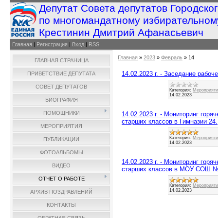
Депутат Совета депутатов Городско
по многомандатному избирательном
Крестинин Дмитрий Афанасьевич
Главная
|
Регистрация
|
Вход
|
RSS
Главная
»
2023
»
Февраль
»
14
ГЛАВНАЯ СТРАНИЦА
14.02.2023 г. - Заседание рабоч
ПРИВЕТСТВИЕ ДЕПУТАТА
СОВЕТ ДЕПУТАТОВ
Категория:
Мероприятия
14.02.2023
БИОГРАФИЯ
ПОМОЩНИКИ
14.02.2023 г. - Мониторинг гор
старших классов в Гимназии 24.
МЕРОПРИЯТИЯ
Категория:
Мероприятия
ПУБЛИКАЦИИ
14.02.2023
ФОТОАЛЬБОМЫ
14.02.2023 г. - Мониторинг гор
ВИДЕО
старших классов в МОУ СОШ №
ОТЧЕТ О РАБОТЕ
Категория:
Мероприятия
14.02.2023
АРХИВ ПОЗДРАВЛЕНИЙ
КОНТАКТЫ