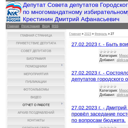
Депутат Совета депутатов Городско
по многомандатному избирательном
Крестинин Дмитрий Афанасьевич
Главная
|
Регистрация
|
Вход
|
RSS
Главная
»
2023
»
Февраль
»
27
ГЛАВНАЯ СТРАНИЦА
27.02.2023 г. - Быть во
ПРИВЕТСТВИЕ ДЕПУТАТА
СОВЕТ ДЕПУТАТОВ
Категория:
Меро
БИОГРАФИЯ
Добавил:
aleksa
ПОМОЩНИКИ
27.02.2023 г. - Состоя
МЕРОПРИЯТИЯ
депутатов городского 
ПУБЛИКАЦИИ
ФОТОАЛЬБОМЫ
Категория:
Меро
Добавил:
aleksa
ВИДЕО
ОТЧЕТ О РАБОТЕ
27.02.2023 г. - Дмитри
провёл заседание пост
АРХИВ ПОЗДРАВЛЕНИЙ
по вопросам бюджета.
КОНТАКТЫ