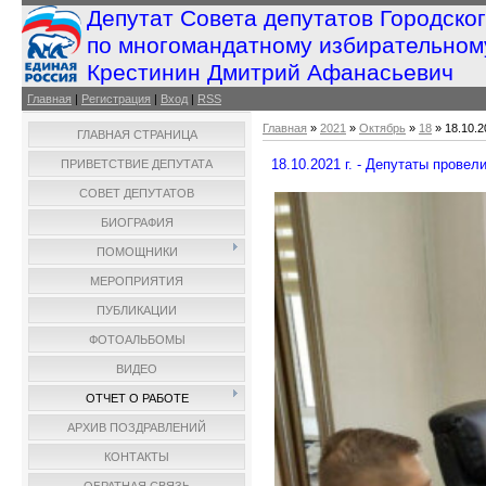
Депутат Совета депутатов Городско
по многомандатному избирательном
Крестинин Дмитрий Афанасьевич
Главная
|
Регистрация
|
Вход
|
RSS
Главная
»
2021
»
Октябрь
»
18
» 18.10.2
ГЛАВНАЯ СТРАНИЦА
18.10.2021 г. - Депутаты прове
ПРИВЕТСТВИЕ ДЕПУТАТА
СОВЕТ ДЕПУТАТОВ
БИОГРАФИЯ
ПОМОЩНИКИ
МЕРОПРИЯТИЯ
ПУБЛИКАЦИИ
ФОТОАЛЬБОМЫ
ВИДЕО
ОТЧЕТ О РАБОТЕ
АРХИВ ПОЗДРАВЛЕНИЙ
КОНТАКТЫ