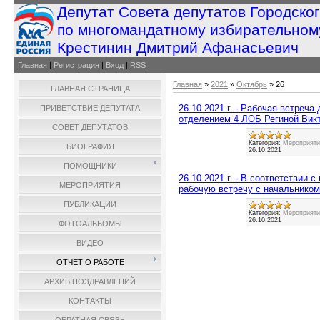
Депутат Совета депутатов Городско
по многомандатному избирательном
Крестинин Дмитрий Афанасьевич
Главная
|
Регистрация
|
Вход
|
RSS
Главная
»
2021
»
Октябрь
»
26
ГЛАВНАЯ СТРАНИЦА
26.10.2021 г. - Рабочая встреч
ПРИВЕТСТВИЕ ДЕПУТАТА
отделением 4 ЛОБ Региной Вик
СОВЕТ ДЕПУТАТОВ
Категория:
Мероприятия
БИОГРАФИЯ
26.10.2021
ПОМОЩНИКИ
26.10.2021 г. - В соответствии
МЕРОПРИЯТИЯ
рабочую встречу с начальнико
ПУБЛИКАЦИИ
Категория:
Мероприятия
26.10.2021
ФОТОАЛЬБОМЫ
ВИДЕО
ОТЧЕТ О РАБОТЕ
АРХИВ ПОЗДРАВЛЕНИЙ
КОНТАКТЫ