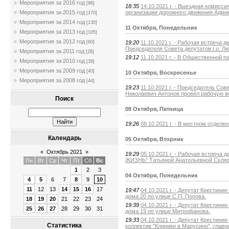
Мероприятия за 2016 год
[96]
18:35
14.10.2021 г. - Выездная комисс
организации дорожного движения Админ
Мероприятия за 2015 год
[170]
Мероприятия за 2014 год
[130]
11 Октября, Понедельник
Мероприятия за 2013 год
[105]
Мероприятия за 2012 год
19:20
11.10.2021 г. - Рабочая встреча
[60]
Председателя Совета депутатов г.о. Л
Мероприятия за 2011 год
[28]
19:12
11.10.2021 г. - В Общественной п
Мероприятия за 2010 год
[39]
Мероприятия за 2009 год
[40]
10 Октября, Воскресенье
Мероприятия за 2008 год
[44]
19:23
11.10.2021 г. - Председатель Со
Николаевич Антонов провёл рабочую в
Поиск
08 Октября, Пятница
19:26
08.10.2021 г. - В местном отделе
Календарь
05 Октября, Вторник
«
Октябрь 2021
»
19:29
05.10.2021 г. - Рабочая встреч
ЖИЗНЬ" Татьяной Анатольевной Скляр
Пн
Вт
Ср
Чт
Пт
Сб
Вс
1
2
3
04 Октября, Понедельник
4
5
6
7
8
9
10
11
12
13
14
15
16
17
19:47
04.10.2021 г. - Депутат Крестин
дома 20 по улице С.П. Попова.
18
19
20
21
22
23
24
19:39
04.10.2021 г. - Депутат Крестин
25
26
27
28
29
30
31
дома 19 по улице Митрофанова.
19:33
04.10.2021 г. - Депутат Крестин
Статистика
коллектив "Клиники в Марусино", главн