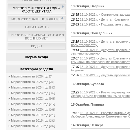
ОБРАТНАЯ СВЯЗЬ
19 Октября, Вторник
МНЕНИЯ ЖИТЕЛЕЙ ГОРОДА О
РАБОТЕ ДЕПУТАТА
16:55
19.10.2021 г. - Состоялось засед
МОООСВИ "НАШЕ ПОКОЛЕНИЕ"
16:51
19.10.2021 г. - Депутат Крестини
16:43
19.10.2021 г. - Поздравляем с з
НАША ПАМЯТЬ
18 Октября, Понедельник
ГЕРОИ НАШЕЙ СЕМЬИ - ИСТОРИЯ
ВОЕННЫХ ЛЕТ
18:19
18.10.2021 г. - Депутаты провел
нормотворчеству.
ВИДЕО
18:14
18.10.2021 г. - Депутаты провел
землепользованию.
Форма входа
18:07
18.10.2021 г.- Депутат Крестини
комиссии по обеспечению безопасност
17:40
18.10.2021 г. - Депутаты провел
Категории раздела
бюджету.
17:38
18.10.2021. - Депутаты провели 
Мероприятия за 2026 год
[0]
Мероприятия за 2025 год
[76]
16 Октября, Суббота
Мероприятия за 2024 год
[389]
18:25
16.10.2021 г. - Ровно год назад, 
Мероприятия за 2023 год
[362]
Люберцы было принято значимое реше
Мероприятия за 2022 год
[303]
Мероприятия за 2021 год
15 Октября, Пятница
[217]
Мероприятия за 2020 год
[293]
18:31
15.10.2021 г. - Рабочая встреча 
Мероприятия за 2019 год
[220]
Люберцы Александром Евгеньевичем 
Мероприятия за 2018 год
[252]
14 Октября, Четверг
Мероприятия за 2017 год
[232]