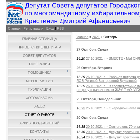
Депутат Совета депутатов Городско
по многомандатному избирательном
Крестинин Дмитрий Афанасьевич
Главная
|
Регистрация
|
Вход
|
RSS
Главная
»
2021
»
Октябрь
ГЛАВНАЯ СТРАНИЦА
ПРИВЕТСТВИЕ ДЕПУТАТА
27 Октября, Среда
СОВЕТ ДЕПУТАТОВ
16:20
27.10.2021 г. - ВМЕСТЕ - МЫ СИЛ
БИОГРАФИЯ
26 Октября, Вторник
ПОМОЩНИКИ
16:29
26.10.2021 г. - Рабочая встреча
ЛОБ Региной Викторовной Вуколовой
МЕРОПРИЯТИЯ
16:25
26.10.2021 г. - В соответствии 
ПУБЛИКАЦИИ
встречу с начальником ЖЭУ-7 АО "ЛГЖ
ФОТОАЛЬБОМЫ
25 Октября, Понедельник
ВИДЕО
16:32
25.10.2021 г. - Очередной наказ 
ОТЧЕТ О РАБОТЕ
20 Октября, Среда
АРХИВ ПОЗДРАВЛЕНИЙ
16:38
20.10.2021 г. - Состоялось 70-е 
КОНТАКТЫ
16:36
20.10.2021 г. - Депутат Крестини
16:34
20.10.2021 г. - Депутат Крестини