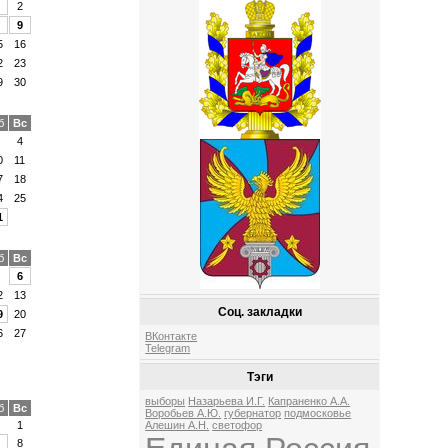
2
9
5
16
2
23
9
30
б
Вс
4
0
11
7
18
4
25
1
б
Вс
6
2
13
Соц. закладки
9
20
6
27
ВКонтакте
Telegram
Тэги
выборы
Назарьева И.Г.
Капраненко А.А.
б
Вс
Воробьев А.Ю.
губернатор
подмосковье
1
Алешин А.Н.
светофор
8