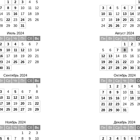
1
2
3
4
5
1
7
8
9
10
11
12
3
4
5
6
7
8
14
15
16
17
18
19
10
11
12
13
14
1
21
22
23
24
25
26
17
18
19
20
21
2
28
29
30
31
24
25
26
27
28
2
Июль 2024
Август 2024
Вт
Ср
Чт
Пт
Сб
Вс
Пн
Вт
Ср
Чт
Пт
С
2
3
4
5
6
7
1
2
3
9
10
11
12
13
14
5
6
7
8
9
1
16
17
18
19
20
21
12
13
14
15
16
1
23
24
25
26
27
28
19
20
21
22
23
2
30
31
26
27
28
29
30
3
Сентябрь 2024
Октябрь 2024
Вт
Ср
Чт
Пт
Сб
Вс
Пн
Вт
Ср
Чт
Пт
С
1
1
2
3
4
5
3
4
5
6
7
8
7
8
9
10
11
1
10
11
12
13
14
15
14
15
16
17
18
1
17
18
19
20
21
22
21
22
23
24
25
2
24
25
26
27
28
29
28
29
30
31
Ноябрь 2024
Декабрь 2024
Вт
Ср
Чт
Пт
Сб
Вс
Пн
Вт
Ср
Чт
Пт
С
1
2
3
5
6
7
8
9
10
2
3
4
5
6
7