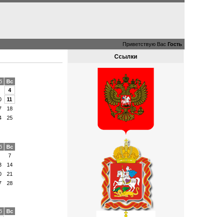
Приветствую Вас
Гость
Ссылки
б
Вс
4
0
11
7
18
4
25
б
Вс
7
3
14
0
21
7
28
б
Вс