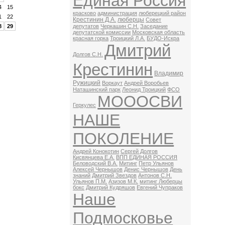
Единая Россия
4
15
красково
администрация
люберецкий район
1
22
Крестинин Д.А.
люберцы
Совет
8
29
депутатов
Черкашин С.Н.
Заседание
депутатской комиссии
Московская область
красная горка
Троицкий Л.А.
БУДО-Искра
Дмитрий
Долгов С.Н.
Крестинин
Владимир
Ружицкий
Воркаут
Андрей Воробьев
Наташинский парк
Леонид Троицкий
ФСО
МОООСВИ
Геркулес
НАШЕ
ПОКОЛЕНИЕ
Андрей Конокотин
Сергей Долгов
Кисвянцева Е.А.
ВПП ЕДИНАЯ РОССИЯ
Беловодский В.А.
Митинг
Петр Ульянов
Алексей Чернышов
Денис Чернышов
День
знаний
Дмитрий Звездов
Антонов С.Н.
Ульянов П.М.
Азизов М.К.
митинг Люберцы
бокс
Дмитрий Кудряшов
Евгений Чупраков
Наше
Подмосковье