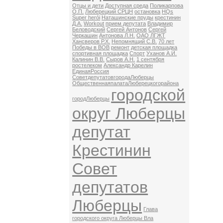
Отцы и дети
Доступная среда
Поликарпова
О.П.
Люберецкий СРЦН
остановка
HQs
Super herói
Наташинские пруды
крестинин
Д.А.
Workout
прием депутата
Владимир
Беловодский
Сергей Антонов
Сергей
Черкашин
Антонова Л.Н.
ОАО ЛГЖТ
Хансверов Р.Х.
Непомнящий С.В.
70 лет
Победы в ВОВ
ремонт
детская площадка
спортивная площадка
Спорт
Уханов А.И.
Калинин В.В.
Сыров А.Н.
1 сентября
ростелеком
Александр Карелин
ЕдинаяРоссия
СоветдепутатовгородаЛюберцы
ОбщественнаяпалатаЛюберецкогорайона
городской
городЛюберцы
округ Люберцы
депутат
Крестинин
Совет
депутатов
Люберцы
Глава
городского округа Люберцы Вла