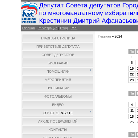
Депутат Совета депутатов Горо
по многомандатному избирател
Крестинин Дмитрий Афанасьев
Главная
|
Регистрация
|
Вход
|
RSS
Главная
»
2024
ГЛАВНАЯ СТРАНИЦА
ПРИВЕТСТВИЕ ДЕПУТАТА
Пн
СОВЕТ ДЕПУТАТОВ
1
8
БИОГРАФИЯ
15
ПОМОЩНИКИ
22
МЕРОПРИЯТИЯ
29
ПУБЛИКАЦИИ
Пн
ФОТОАЛЬБОМЫ
4
ВИДЕО
11
ОТЧЕТ О РАБОТЕ
18
АРХИВ ПОЗДРАВЛЕНИЙ
25
КОНТАКТЫ
Пн