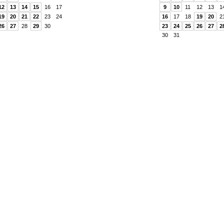
12
13
14
15
16
17
9
10
11
12
13
1
19
20
21
22
23
24
16
17
18
19
20
2
26
27
28
29
30
23
24
25
26
27
2
30
31