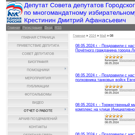
Депутат Совета депутатов Городско
по многомандатному избирательном
Крестинин Дмитрий Афанасьевич
Главная
|
Регистрация
|
Вход
|
RSS
Главная
»
2024
»
Май
»
08
ГЛАВНАЯ СТРАНИЦА
08.05.2024 г. - Поздравили с
ПРИВЕТСТВИЕ ДЕПУТАТА
Почётного гражданина города 
СОВЕТ ДЕПУТАТОВ
Категория:
Мероприятия
БИОГРАФИЯ
08.05.2024
ПОМОЩНИКИ
08.05.2024 г. - Поздравили 
МЕРОПРИЯТИЯ
полковника танковых войск Евг
ПУБЛИКАЦИИ
Категория:
Мероприятия
08.05.2024
ФОТОАЛЬБОМЫ
ВИДЕО
08.05.2024 г. - Торжественный 
комплекс на улице Инициативно
ОТЧЕТ О РАБОТЕ
АРХИВ ПОЗДРАВЛЕНИЙ
Категория:
Мероприятия
08.05.2024
КОНТАКТЫ
08.05.2024 г. - Поздравили 