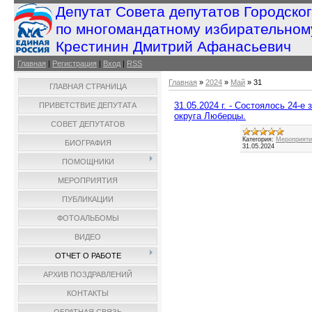
Депутат Совета депутатов Городско
по многомандатному избирательном
Крестинин Дмитрий Афанасьевич
Главная
|
Регистрация
|
Вход
|
RSS
Главная
»
2024
»
Май
»
31
ГЛАВНАЯ СТРАНИЦА
31.05.2024 г. - Состоялось 24-е
ПРИВЕТСТВИЕ ДЕПУТАТА
округа Люберцы.
СОВЕТ ДЕПУТАТОВ
Категория:
Мероприятия
БИОГРАФИЯ
31.05.2024
ПОМОЩНИКИ
МЕРОПРИЯТИЯ
ПУБЛИКАЦИИ
ФОТОАЛЬБОМЫ
ВИДЕО
ОТЧЕТ О РАБОТЕ
АРХИВ ПОЗДРАВЛЕНИЙ
КОНТАКТЫ