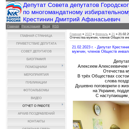
Депутат Совета депутатов Городско
по многомандатному избирательном
Крестинин Дмитрий Афанасьевич
Главная
|
Регистрация
|
Вход
|
RSS
Главная
»
2023
»
Февраль
»
21
» 21.02.
ГЛАВНАЯ СТРАНИЦА
Отечества мужчин, членов Обществ инва
ПРИВЕТСТВИЕ ДЕПУТАТА
21.02.2023 г. - Депутат Крест
мужчин, членов Обществ инвалид
СОВЕТ ДЕПУТАТОВ
БИОГРАФИЯ
Депутат
Алексеем Алексеевичем 
ПОМОЩНИКИ
Отечества м
МЕРОПРИЯТИЯ
В трёх Обществах состои
слова поздр
ПУБЛИКАЦИИ
Душевно поговорили о жиз
на Украине, подд
ФОТОАЛЬБОМЫ
С наступающим Д
ВИДЕО
ОТЧЕТ О РАБОТЕ
АРХИВ ПОЗДРАВЛЕНИЙ
КОНТАКТЫ