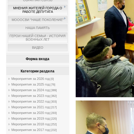
ОБРАТНАЯ СВЯЗЬ
МНЕНИЯ ЖИТЕЛЕЙ ГОРОДА О
РАБОТЕ ДЕПУТАТА
МОООСВИ "НАШЕ ПОКОЛЕНИЕ"
НАША ПАМЯТЬ
ГЕРОИ НАШЕЙ СЕМЬИ - ИСТОРИЯ
ВОЕННЫХ ЛЕТ
ВИДЕО
Форма входа
Категории раздела
Мероприятия за 2026 год
[0]
Мероприятия за 2025 год
[76]
Мероприятия за 2024 год
[389]
Мероприятия за 2023 год
[362]
Мероприятия за 2022 год
[303]
Мероприятия за 2021 год
[217]
Мероприятия за 2020 год
[293]
Мероприятия за 2019 год
[220]
Мероприятия за 2018 год
[252]
Мероприятия за 2017 год
[232]