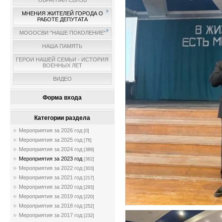
ОБРАТНАЯ СВЯЗЬ
МНЕНИЯ ЖИТЕЛЕЙ ГОРОДА О
РАБОТЕ ДЕПУТАТА
МОООСВИ "НАШЕ ПОКОЛЕНИЕ"
НАША ПАМЯТЬ
ГЕРОИ НАШЕЙ СЕМЬИ - ИСТОРИЯ
ВОЕННЫХ ЛЕТ
ВИДЕО
Форма входа
Категории раздела
Мероприятия за 2026 год
[0]
Мероприятия за 2025 год
[76]
Мероприятия за 2024 год
[389]
Мероприятия за 2023 год
[362]
Мероприятия за 2022 год
[303]
Мероприятия за 2021 год
[217]
Мероприятия за 2020 год
[293]
Мероприятия за 2019 год
[220]
Мероприятия за 2018 год
[252]
Мероприятия за 2017 год
[232]