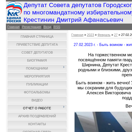
Депутат Совета депутатов Городско
по многомандатному избирательном
Крестинин Дмитрий Афанасьевич
Главная
|
Регистрация
|
Вход
|
RSS
Главная
»
2023
»
Февраль
»
27
» 27.02.2
ГЛАВНАЯ СТРАНИЦА
27.02.2023 г. - Быть воином - жи
ПРИВЕТСТВИЕ ДЕПУТАТА
СОВЕТ ДЕПУТАТОВ
На торжественном ме
посвящённом памяти гвар
БИОГРАФИЯ
Ширнина, Депутат Крес
ПОМОЩНИКИ
родными и близкими, дру
преп
МЕРОПРИЯТИЯ
Быть воином - жить вечно!
ПУБЛИКАЦИИ
мы сохраним для будущих
Алексея Викторовича
ФОТОАЛЬБОМЫ
подд
ВИДЕО
Ве
ОТЧЕТ О РАБОТЕ
АРХИВ ПОЗДРАВЛЕНИЙ
КОНТАКТЫ