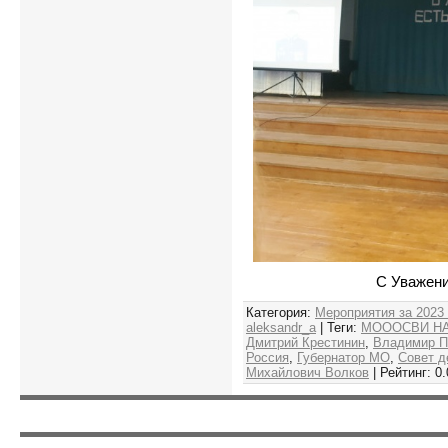
С Уважени
Категория
:
Мероприятия за 2023
aleksandr_a
|
Теги
:
МОООСВИ Н
Дмитрий Крестинин
,
Владимир П
Россия
,
Губернатор МО
,
Совет д
Михайлович Волков
|
Рейтинг
:
0.