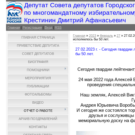
Депутат Совета депутатов Городско
по многомандатному избирательном
Крестинин Дмитрий Афанасьевич
Главная
|
Регистрация
|
Вход
|
RSS
Главная
»
2023
»
Февраль
»
27
» 27.02.
ГЛАВНАЯ СТРАНИЦА
исполнилось бы 50 лет.
ПРИВЕТСТВИЕ ДЕПУТАТА
27.02.2023 г. - Сегодня гвард
бы 50 лет.
СОВЕТ ДЕПУТАТОВ
БИОГРАФИЯ
Сегодня гвардии лейтенан
ПОМОЩНИКИ
МЕРОПРИЯТИЯ
24 мая 2022 года Алексей 
проведения специальн
ПУБЛИКАЦИИ
Наш земляк, Алексей Вик
ФОТОАЛЬБОМЫ
Г
ВИДЕО
Андрея Юрьевича Воробьев
И сегодня же состоялся тор
ОТЧЕТ О РАБОТЕ
друзья и сослуживцы 
АРХИВ ПОЗДРАВЛЕНИЙ
мемориальную доску на фа
КОНТАКТЫ