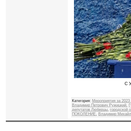
С 
Категория
:
Мероприятия за 2023
Владимир Петрович Ружицкий
,
Г
депутатов Люберцы
,
городской 
ПОКОЛЕНИЕ
,
Владимир Михайл