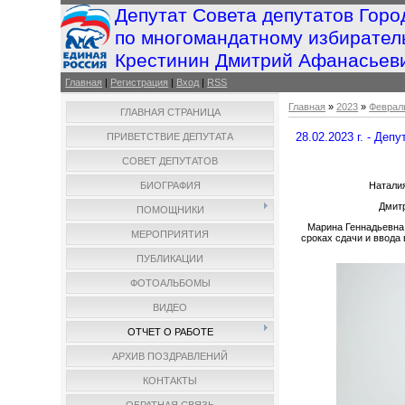
Депутат Совета депутатов Горо
по многомандатному избирател
Крестинин Дмитрий Афанасьев
Главная
|
Регистрация
|
Вход
|
RSS
Главная
»
2023
»
Феврал
ГЛАВНАЯ СТРАНИЦА
28.02.2023 г. - Де
ПРИВЕТСТВИЕ ДЕПУТАТА
СОВЕТ ДЕПУТАТОВ
БИОГРАФИЯ
Натали
Дмитр
ПОМОЩНИКИ
Марина Геннадьевна 
МЕРОПРИЯТИЯ
сроках сдачи и ввода
ПУБЛИКАЦИИ
ФОТОАЛЬБОМЫ
ВИДЕО
ОТЧЕТ О РАБОТЕ
АРХИВ ПОЗДРАВЛЕНИЙ
КОНТАКТЫ