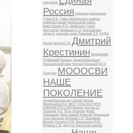
Единая
светофор
Россия
красково
малаховка
Губин В.В.
Глава Люберецкого района
администрация
люберецкий район
Крестинин Д.А.
люберцы
Совет
депутатов
Черкашин С.Н.
Московская
область
красная горка
Троицкий Л.А.
БУДО-
Дмитрий
Искра
Долгов С.Н.
Крестинин
Владимир
Ружицкий
Воркаут
Андрей Воробьев
Наташинский парк
Леонид Троицкий
ФСО
МОООСВИ
Геркулес
НАШЕ
ПОКОЛЕНИЕ
Андрей Конокотин
Сергей Долгов
Кисвянцева Е.А.
МОУ СОШ №13
ВПП
ЕДИНАЯ РОССИЯ
Митинг
Россия 10
Усманов Д.А.
Петр Ульянов
Денис
Чернышов
День знаний
Алексей Чернышов
Олег Аксенов
Антонов С.Н.
Владимир
Волков
Ульянов П.М.
Брынцалов И.Ю.
Юдаков С.В.
депутат Крестинин митинг
Наше