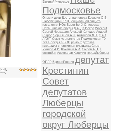
Евгений Чупраков
Подмосковье
Отцы и дети
Доступная среда
Ковязин О.В.
Люберецкий СРЦН
социальная защита
населения
HQs Super herói
Опиловка
Наташинские пруды
Д.А.
ДК Искра
Workout
Сергей Черкашин
Алексей Холодов
Андрей
Сыров
Чернышов А.Н.
Антонова Л.Н.
ОАО
ЛГЖТ
Союз журналистов Подмосковья
70
лет Победы в ВОВ
ремонт
детская
площадка
спортивная площадка
Спорт
Уханов А.И.
Коханый А.И.
Сыров А.Н.
1
сентября
Александр Карелин
городЛюберцы
депутат
ОПЛР
ЕдинаяРоссия
Крестинин
ЕНИЕ
,
инин
,
Совет
депутатов
Люберцы
городской
округ Люберцы