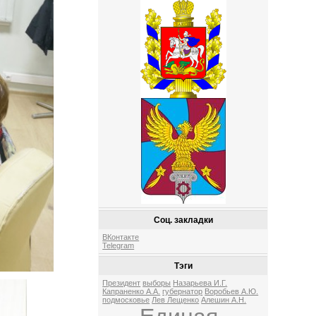
Соц. закладки
ВКонтакте
Telegram
Тэги
Президент
выборы
Назарьева И.Г.
Капраненко А.А.
губернатор
Воробьев А.Ю.
подмосковье
Лев Лещенко
Алешин А.Н.