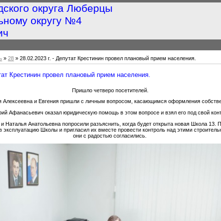
дского округа Люберцы
ьному округу №4
ич
ь
»
28
» 28.02.2023 г. - Депутат Крестинин провел плановый прием населения.
путат Крестинин провел плановый прием населения.
Пришло четверо посетителей.
я Алексеевна и Евгения пришли с личным вопросом, касающимся оформления собстве
ий Афанасьевич оказал юридическую помощь в этом вопросе и взял его под свой кон
и Наталья Анатольевна попросили разъяснить, когда будет открыта новая Школа 13. 
 в эксплуатацию Школы и пригласил их вместе провести контроль над этими строитель
они с радостью согласились.