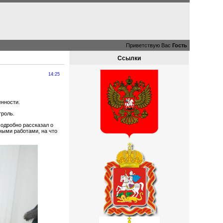
Приветствую Вас
Гость
Ссылки
14:25
нности.
троль.
Подробно рассказал о
ными работами, на что