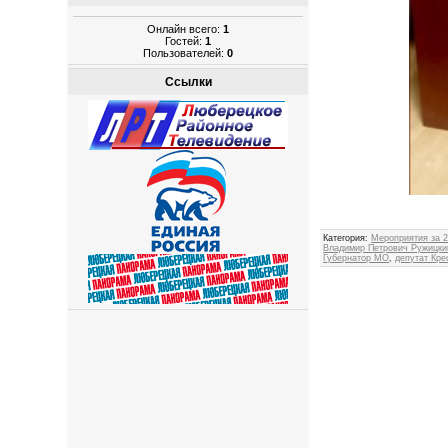
Онлайн всего:
1
Гостей:
1
Пользователей:
0
Ссылки
Категория
:
Мероприятия за 2
Владимир Петрович Ружицки
Губернатор МО
,
депутат Кре