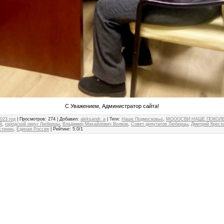
С Уважением, Администратор сайта!
023 год
|
Просмотров
: 274 |
Добавил
:
aleksandr_a
|
Теги
:
Наше Подмосковье
,
МОООСВИ НАШЕ ПОКОЛ
й
,
городской округ Люберцы
,
Владимир Михайлович Волков
,
Совет депутатов Люберцы
,
Дмитрий Крест
стинин
,
Единая Россия
|
Рейтинг
:
5.0
/
1