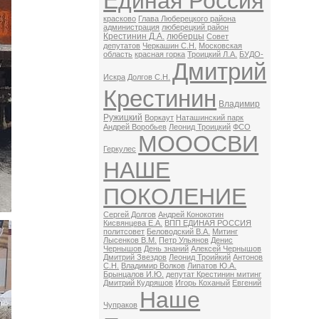
Единая Россия
красково
Глава Люберецкого района
администрация
люберецкий район
Крестинин Д.А.
люберцы
Совет
депутатов
Черкашин С.Н.
Московская
область
красная горка
Троицкий Л.А.
БУДО-
Дмитрий
Искра
Долгов С.Н.
Крестинин
Владимир
Ружицкий
Воркаут
Наташинский парк
Андрей Воробьев
Леонид Троицкий
ФСО
МОООСВИ
Геркулес
НАШЕ
ПОКОЛЕНИЕ
Сергей Долгов
Андрей Конокотин
Кисвянцева Е.А.
ВПП ЕДИНАЯ РОССИЯ
политсовет
Беловодский В.А.
Митинг
Лысенков В.М.
Петр Ульянов
Денис
Чернышов
День знаний
Алексей Чернышов
Дмитрий Звездов
Леонид Троийкий
Антонов
С.Н.
Владимир Волков
Липатов Ю.А.
Брынцалов И.Ю.
депутат Крестинин митинг
Дмитрий Кудряшов
Игорь Коханый
Евгений
Наше
Чупраков