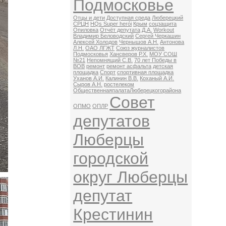
Подмосковье
Отцы и дети
Доступная среда
Люберецкий
СРЦН
HQs Super herói
Крым
соцзащита
Опиловка
Отчёт депутата
Д.А.
Workout
Владимир Беловодский
Сергей Черкашин
Алексей Холодов
Чернышов А.Н.
Антонова
Л.Н.
ОАО ЛГЖТ
Союз журналистов
Подмосковья
Хансверов Р.Х.
МОУ СОШ
№21
Непомнящий С.В.
70 лет Победы в
ВОВ
ремонт
ремонт асфальта
детская
площадка
Спорт
спортивная площадка
Уханов А.И.
Калинин В.В.
Коханый А.И.
Сыров А.Н.
ростелеком
ОбщественнаяпалатаЛюберецкогорайона
Совет
ОПМО
ОПЛР
депутатов
Люберцы
городской
округ Люберцы
депутат
Крестинин