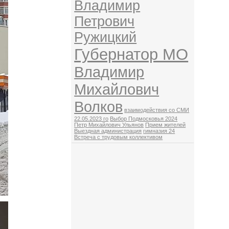
Владимир
Петрович
Ружицкий
Губернатор МО
Владимир
Михайлович
Волков
взаимодействия со СМИ
22.05.2023 го
Выбор Подмосковья 2024
Петр Михайлович Ульянов
Прием жителей
Выездная администрация
гимназия 24
Встреча с трудовым коллективом