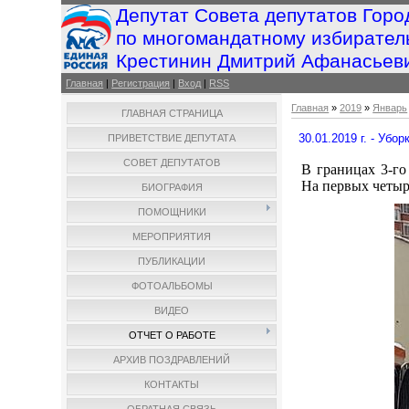
Депутат Совета депутатов Горо
по многомандатному избирател
Крестинин Дмитрий Афанасьев
Главная
|
Регистрация
|
Вход
|
RSS
Главная
»
2019
»
Январь
ГЛАВНАЯ СТРАНИЦА
30.01.2019 г. - Убо
ПРИВЕТСТВИЕ ДЕПУТАТА
СОВЕТ ДЕПУТАТОВ
В границах 3-го
На первых четыр
БИОГРАФИЯ
ПОМОЩНИКИ
МЕРОПРИЯТИЯ
ПУБЛИКАЦИИ
ФОТОАЛЬБОМЫ
ВИДЕО
ОТЧЕТ О РАБОТЕ
АРХИВ ПОЗДРАВЛЕНИЙ
КОНТАКТЫ