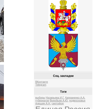
Соц. закладки
ВКонтакте
Telegram
Тэги
выборы
Назарьева И.Г.
Капраненко А.А.
губернатор
Воробьев А.Ю.
подмосковье
Алешин А.Н.
светофор