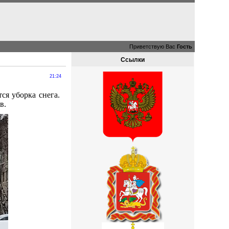
Приветствую Вас
Гость
Ссылки
21:24
ся уборка снега.
в.