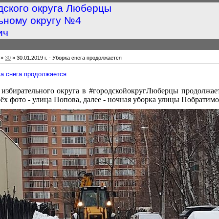
дского округа Люберцы
ьному округу №4
ич
»
30
» 30.01.2019 г. - Уборка снега продолжается
рка снега продолжается
 избирательного округа в #городскойокругЛюберцы продолжает
ёх фото - улица Попова, далее - ночная уборка улицы Побратимо