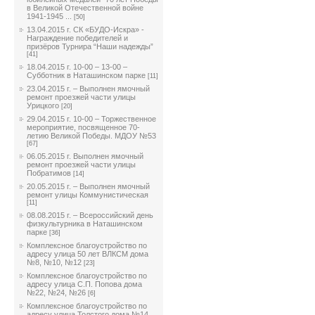
в Великой Отечественной войне
1941-1945 ...
[50]
13.04.2015 г. СК «БУДО-Искра» -
Награждение победителей и
призёров Турнира “Наши надежды”
[41]
18.04.2015 г. 10-00 – 13-00 –
Субботник в Наташинском парке
[11]
23.04.2015 г. – Выполнен ямочный
ремонт проезжей части улицы
Урицкого
[20]
29.04.2015 г. 10-00 – Торжественное
мероприятие, посвященное 70-
летию Великой Победы. МДОУ №53
[67]
06.05.2015 г. Выполнен ямочный
ремонт проезжей части улицы
Побратимов
[14]
20.05.2015 г. – Выполнен ямочный
ремонт улицы Коммунистическая
[11]
08.08.2015 г. – Всероссийский день
физкультурника в Наташинском
парке
[36]
Комплексное благоустройство по
адресу улица 50 лет ВЛКСМ дома
№8, №10, №12
[23]
Комплексное благоустройство по
адресу улица С.П. Попова дома
№22, №24, №26
[6]
Комплексное благоустройство по
адресу улица Толстого дома №14