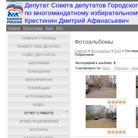
Депутат Совета депутатов Городско
по многомандатному избирательном
Крестинин Дмитрий Афанасьевич
Главная
|
Регистрация
|
Вход
|
RSS
ГЛАВНАЯ СТРАНИЦА
Фотоальбомы
ПРИВЕТСТВИЕ ДЕПУТАТА
Главная
»
Фотоальбом
»
2015
» Гостева
Побратимов
СОВЕТ ДЕПУТАТОВ
Фотографий в альбоме
:
5
БИОГРАФИЯ
Сортировать по
:
Дате
·
Рейтингу
·
Ком
ПОМОЩНИКИ
МЕРОПРИЯТИЯ
ПУБЛИКАЦИИ
ФОТОАЛЬБОМЫ
ВИДЕО
ОТЧЕТ О РАБОТЕ
АРХИВ ПОЗДРАВЛЕНИЙ
КОНТАКТЫ