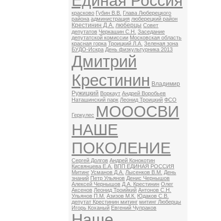
Единая Россия
красково
Губин В.В.
Глава Люберецкого
района
администрация
люберецкий район
Крестинин Д.А.
люберцы
Совет
депутатов
Черкашин С.Н.
Заседание
депутатской комиссии
Московская область
красная горка
Троицкий Л.А.
Зеленая зона
БУДО-Искра
День физкультурника 2013
Дмитрий
Крестинин
Владимир
Ружицкий
Воркаут
Андрей Воробьев
Наташинский парк
Леонид Троицкий
ФСО
МОООСВИ
Геркулес
НАШЕ
ПОКОЛЕНИЕ
Сергей Долгов
Андрей Конокотин
Кисвянцева Е.А.
ВПП ЕДИНАЯ РОССИЯ
Митинг
Усманов Д.А.
Лысенков В.М.
День
знаний
Петр Ульянов
Денис Чернышов
Алексей Чернышов
Д.А. Крестинин
Олег
Аксенов
Леонид Троийкий
Антонов С.Н.
Ульянов П.М.
Азизов М.К.
Юдаков С.В.
депутат Крестинин митинг
митинг Люберцы
Игорь Коханый
Евгений Чупраков
Наше