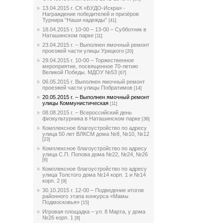
13.04.2015 г. СК «БУДО-Искра» -
Награждение победителей и призёров
Турнира “Наши надежды”
[41]
18.04.2015 г. 10-00 – 13-00 – Субботник в
Наташинском парке
[11]
23.04.2015 г. – Выполнен ямочный ремонт
проезжей части улицы Урицкого
[20]
29.04.2015 г. 10-00 – Торжественное
мероприятие, посвященное 70-летию
Великой Победы. МДОУ №53
[67]
06.05.2015 г. Выполнен ямочный ремонт
проезжей части улицы Побратимов
[14]
20.05.2015 г. – Выполнен ямочный ремонт
улицы Коммунистическая
[11]
08.08.2015 г. – Всероссийский день
физкультурника в Наташинском парке
[36]
Комплексное благоустройство по адресу
улица 50 лет ВЛКСМ дома №8, №10, №12
[23]
Комплексное благоустройство по адресу
улица С.П. Попова дома №22, №24, №26
[6]
Комплексное благоустройство по адресу
улица Толстого дома №14 корп. 1 и №14
корп. 2
[9]
30.10.2015 г. 12-00 – Подведение итогов
районного этапа конкурса «Мамы
Подмосковья»
[15]
Игровая площадка – ул. 8 Марта, у дома
№26 корп. 1
[8]