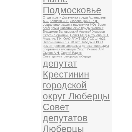
Подмосковье
Отцы и дети
Доступная среда
Афанасьев
А.С.
Ковязин О.В.
Люберецкий СРЦН
социальная защита населения
HQs Super
herói
Крым
Наташинские пруды
Workout
Владимир Беловодский
Алексей Холодов
Сергей Черкашин
Совет МКД
Антонова Л.Н.
Мельник Т.Н.
ОАО ЛГЖТ
МОУ СОШ №21
Непомнящий С.В.
70 лет Победы в ВОВ
ремонт
ремонт асфальта
детская площадка
спортивная площадка
Спорт
Уханов А.И.
Сыров А.Н.
Сергей Бадюк
СоветдепутатовгородаЛюберцы
депутат
Крестинин
городской
округ Люберцы
Совет
депутатов
Люберцы