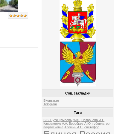
Соц. закладки
ВКонтакте
Telegram
Тэги
В.В. Путин
выборы
WKF
Назарьева И.Г.
Капраненко А.А.
Воробьев А.Ю.
губернатор
подмосковье
Алешин А.Н.
светофор