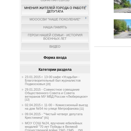
ОБРАТНАЯ СВЯЗЬ
МНЕНИЯ ЖИТЕЛЕЙ ГОРОДА О РАБОТЕ
ДЕПУТАТА
МОООСВИ "НАШЕ ПОКОЛЕНИЕ"
НАША ПАМЯТЬ
ГЕРОИ НАШЕЙ СЕМЬИ - ИСТОРИЯ
ВОЕННЫХ ЛЕТ
ВИДЕО
Форма входа
Категории раздела
23.01.2015 г. 13-00 кафе «Усадьба» -
Благотворительный бал журналистов
Подмосковья
[20]
29.01.2015 - Совместное совещание
Общественного Совета и Совета
ветеранов МУ МВД России «Люберецкое»
[12]
02.04.2015 г. 11-00 – Комиссионный выезд
на дом №54 по улице Митрофанова
[11]
09.04.2015 - "Чистый четверг депутата
Крестинина"
[91]
МОУ СОШ №24, вручение юбилейных
медалей "70 лет Победы в Великой
Отечественной войне 1941-1945 ...
[50]