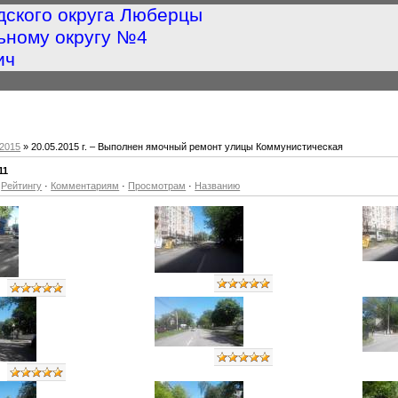
дского округа Люберцы
ьному округу №4
ич
2015
» 20.05.2015 г. – Выполнен ямочный ремонт улицы Коммунистическая
11
·
Рейтингу
·
Комментариям
·
Просмотрам
·
Названию