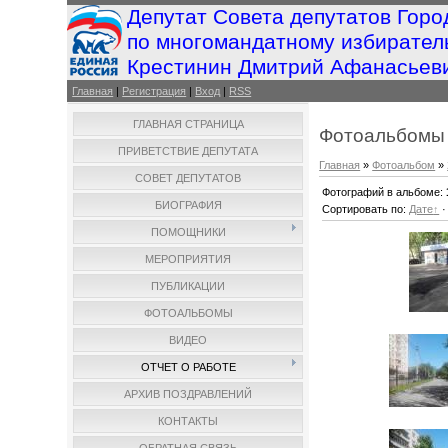
Депутат Совета депутатов Горо
по многомандатному избирател
Крестинин Дмитрий Афанасьев
Главная
|
Регистрация
|
Вход
|
RSS
ГЛАВНАЯ СТРАНИЦА
Фотоальбомы
ПРИВЕТСТВИЕ ДЕПУТАТА
Главная
»
Фотоальбом
»
СОВЕТ ДЕПУТАТОВ
Фотографий в альбоме
:
БИОГРАФИЯ
Сортировать по
:
Дате
ПОМОЩНИКИ
МЕРОПРИЯТИЯ
ПУБЛИКАЦИИ
ФОТОАЛЬБОМЫ
ВИДЕО
ОТЧЕТ О РАБОТЕ
АРХИВ ПОЗДРАВЛЕНИЙ
КОНТАКТЫ