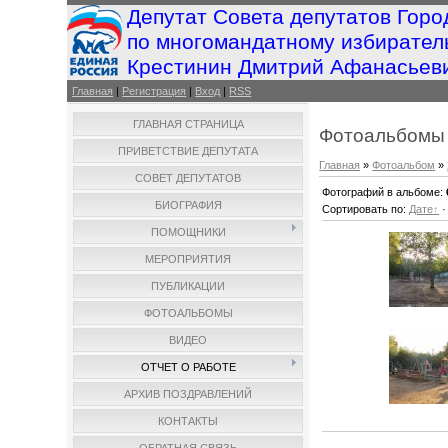
Депутат Совета депутатов Горо
по многомандатному избирател
Крестинин Дмитрий Афанасьев
Главная
|
Регистрация
|
Вход
|
RSS
ГЛАВНАЯ СТРАНИЦА
Фотоальбомы
ПРИВЕТСТВИЕ ДЕПУТАТА
Главная
»
Фотоальбом
»
СОВЕТ ДЕПУТАТОВ
Фотографий в альбоме
:
БИОГРАФИЯ
Сортировать по
:
Дате
ПОМОЩНИКИ
МЕРОПРИЯТИЯ
ПУБЛИКАЦИИ
ФОТОАЛЬБОМЫ
ВИДЕО
ОТЧЕТ О РАБОТЕ
АРХИВ ПОЗДРАВЛЕНИЙ
КОНТАКТЫ