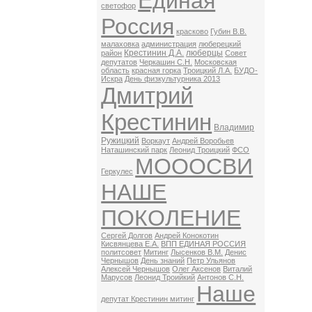
Единая
светофор
Россия
красково
Губин В.В.
малаховка
администрация
люберецкий
Крестинин Д.А.
люберцы
район
Совет
депутатов
Черкашин С.Н.
Московская
область
красная горка
Троицкий Л.А.
БУДО-
Искра
День физкультурника 2013
Дмитрий
Крестинин
Владимир
Ружицкий
Воркаут
Андрей Воробьев
Наташинский парк
Леонид Троицкий
ФСО
МОООСВИ
Геркулес
НАШЕ
ПОКОЛЕНИЕ
Сергей Долгов
Андрей Конокотин
Кисвянцева Е.А.
ВПП ЕДИНАЯ РОССИЯ
политсовет
Митинг
Лысенков В.М.
Денис
Чернышов
День знаний
Петр Ульянов
Алексей Чернышов
Олег Аксенов
Виталий
Марусов
Леонид Троийкий
Антонов С.Н.
Наше
депутат Крестинин митинг