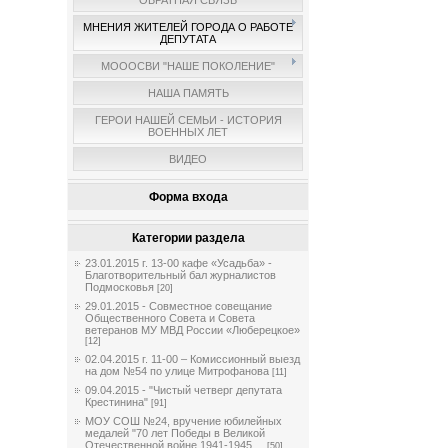
ОБРАТНАЯ СВЯЗЬ
МНЕНИЯ ЖИТЕЛЕЙ ГОРОДА О РАБОТЕ
ДЕПУТАТА
МОООСВИ "НАШЕ ПОКОЛЕНИЕ"
НАША ПАМЯТЬ
ГЕРОИ НАШЕЙ СЕМЬИ - ИСТОРИЯ
ВОЕННЫХ ЛЕТ
ВИДЕО
Форма входа
Категории раздела
23.01.2015 г. 13-00 кафе «Усадьба» -
Благотворительный бал журналистов
Подмосковья
[20]
29.01.2015 - Совместное совещание
Общественного Совета и Совета
ветеранов МУ МВД России «Люберецкое»
[12]
02.04.2015 г. 11-00 – Комиссионный выезд
на дом №54 по улице Митрофанова
[11]
09.04.2015 - "Чистый четверг депутата
Крестинина"
[91]
МОУ СОШ №24, вручение юбилейных
медалей "70 лет Победы в Великой
Отечественной войне 1941-1945 ...
[50]