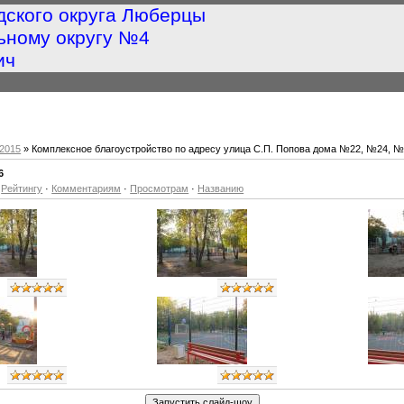
дского округа Люберцы
ьному округу №4
ич
2015
» Комплексное благоустройство по адресу улица С.П. Попова дома №22, №24, 
6
·
Рейтингу
·
Комментариям
·
Просмотрам
·
Названию