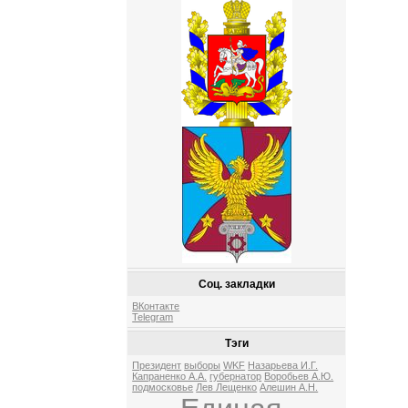
Соц. закладки
ВКонтакте
Telegram
Тэги
Президент
выборы
WKF
Назарьева И.Г.
Капраненко А.А.
губернатор
Воробьев А.Ю.
подмосковье
Лев Лещенко
Алешин А.Н.