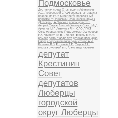
Подмосковье
Доступная среда
Отцы и дети
Афанасьев
А.С.
Люберецкий СРЦН
социальная защита
населения
HQs Super herói
Молодежный
парламент
Опиловка
Наташинские пруды
ДК Искра
Д.А.
Workout
прием депутата
Андрей Сыров
Алексей Холодов
Совет МКД
Архипов М.Г.
Антонова Л.Н.
ОАО ЛГЖТ
Союз журналистов Подмосковья
Хансверов
Р.Х.
Криворучко В.Г.
70 лет Победы в ВОВ
ремонт
ремонт асфальта
детская площадка
Спорт
спортивная площадка
Уханов А.И.
Калинин В.В.
Коханый А.И.
Сыров А.Н.
москва
ружицкий в.п.
Александр Карелин
депутат
Крестинин
Совет
депутатов
Люберцы
городской
округ Люберцы