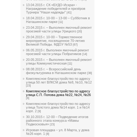
13.04.2015 г. СК «БУДО-Искра» -
Награждение победителей и призёров
Турнира “Наши надежды”
[41]
18.04.2015 г. 10-00 – 13-00 – Субботник в
Наташинском парке
[11]
23.04.2015 г. – Выполнен ямочный ремонт
проезжей части улицы Урицкого
[20]
29.04.2015 г. 10-00 – Торжественное
мероприятие, посвященное 70-летию
Великой Победы. МДОУ №53
[67]
06.05.2015 г. Выполнен ямочный ремонт
проезжей части улицы Побратимов
[14]
20.05.2015 г. – Выполнен ямочный ремонт
улицы Коммунистическая
[11]
08.08.2015 г. – Всероссийский день
физкультурника в Наташинском парке
[36]
Комплексное благоустройство по адресу
улица 50 лет ВЛКСМ дома №8, №10, №12
[23]
Комплексное благоустройство по адресу
улица С.П. Попова дома №22, №24, №26
[6]
Комплексное благоустройство по адресу
улица Толстого дома №14 корп. 1 и №14
корп. 2
[9]
30.10.2015 г. 12-00 – Подведение итогов
районного этапа конкурса «Мамы
Подмосковья»
[15]
Игровая площадка – ул. 8 Марта, у дома
№26 корп. 1
[8]