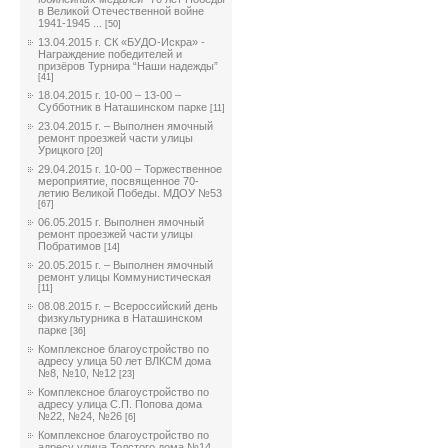
в Великой Отечественной войне
1941-1945 ...
[50]
13.04.2015 г. СК «БУДО-Искра» -
Награждение победителей и
призёров Турнира “Наши надежды”
[41]
18.04.2015 г. 10-00 – 13-00 –
Субботник в Наташинском парке
[11]
23.04.2015 г. – Выполнен ямочный
ремонт проезжей части улицы
Урицкого
[20]
29.04.2015 г. 10-00 – Торжественное
мероприятие, посвященное 70-
летию Великой Победы. МДОУ №53
[67]
06.05.2015 г. Выполнен ямочный
ремонт проезжей части улицы
Побратимов
[14]
20.05.2015 г. – Выполнен ямочный
ремонт улицы Коммунистическая
[11]
08.08.2015 г. – Всероссийский день
физкультурника в Наташинском
парке
[36]
Комплексное благоустройство по
адресу улица 50 лет ВЛКСМ дома
№8, №10, №12
[23]
Комплексное благоустройство по
адресу улица С.П. Попова дома
№22, №24, №26
[6]
Комплексное благоустройство по
адресу улица Толстого дома №14