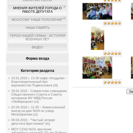
ОБРАТНАЯ СВЯЗЬ
МНЕНИЯ ЖИТЕЛЕЙ ГОРОДА О
РАБОТЕ ДЕПУТАТА
МОООСВИ "НАШЕ ПОКОЛЕНИЕ"
НАША ПАМЯТЬ
ГЕРОИ НАШЕЙ СЕМЬИ - ИСТОРИЯ
ВОЕННЫХ ЛЕТ
ВИДЕО
Форма входа
Категории раздела
23.01.2015 г. 13-00 кафе «Усадьба» -
Благотворительный бал
журналистов Подмосковья
[20]
29.01.2015 - Совместное совещание
Общественного Совета и Совета
ветеранов МУ МВД России
«Люберецкое»
[12]
02.04.2015 г. 11-00 – Комиссионный
выезд на дом №54 по улице
Митрофанова
[11]
09.04.2015 - "Чистый четверг
депутата Крестинина"
[91]
МОУ СОШ №24, вручение
юбилейных медалей "70 лет Победы