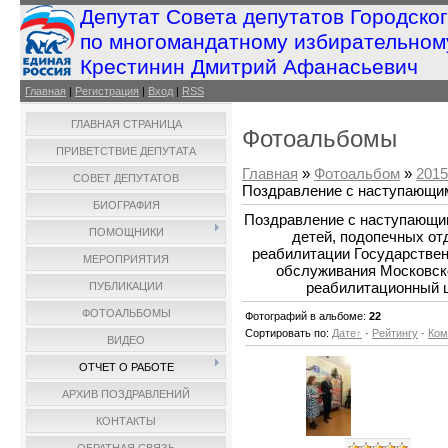
Депутат Совета депутатов Городско
по многомандатному избирательном
Крестинин Дмитрий Афанасьевич
Главная
|
Регистрация
|
Вход
|
RSS
ГЛАВНАЯ СТРАНИЦА
Фотоальбомы
ПРИВЕТСТВИЕ ДЕПУТАТА
Главная
»
Фотоальбом
»
2015
СОВЕТ ДЕПУТАТОВ
Поздравление с наступающи
БИОГРАФИЯ
Поздравление с наступающи
ПОМОЩНИКИ
детей, подопечных от
реабилитации Государствен
МЕРОПРИЯТИЯ
обслуживания Московск
реабилитационный 
ПУБЛИКАЦИИ
ФОТОАЛЬБОМЫ
Фотографий в альбоме
:
22
Сортировать по
:
Дате
·
Рейтингу
·
Ком
ВИДЕО
ОТЧЕТ О РАБОТЕ
АРХИВ ПОЗДРАВЛЕНИЙ
КОНТАКТЫ