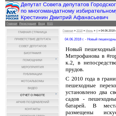
Депутат Совета депутатов Городско
по многомандатному избирательном
Крестинин Дмитрий Афанасьевич
Главная
|
Регистрация
|
Вход
|
RSS
Главная
»
2018
»
Июнь
»
4
» 04.06.2018
ГЛАВНАЯ СТРАНИЦА
04.06.2018 г. - Новый пешеходн
ПРИВЕТСТВИЕ ДЕПУТАТА
СОВЕТ ДЕПУТАТОВ
Новый пешеходный 
БИОГРАФИЯ
Митрофанова в #го
ПОМОЩНИКИ
к.2, в непосредст
МЕРОПРИЯТИЯ
прудов.
ПУБЛИКАЦИИ
С 2010 года в гран
ФОТОАЛЬБОМЫ
пешеходные перех
ВИДЕО
установлено два с
ОТЧЕТ О РАБОТЕ
садов - пешеходн
АРХИВ ПОЗДРАВЛЕНИЙ
батарей. В мест
КОНТАКТЫ
размещены иску