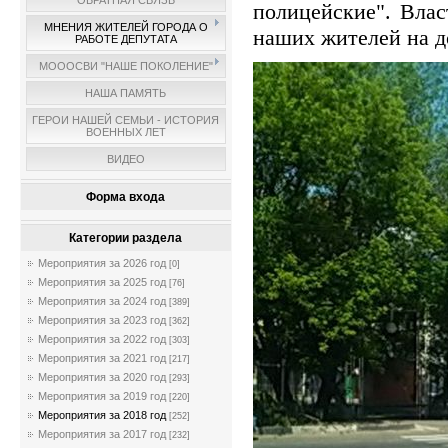
ОБРАТНАЯ СВЯЗЬ
полицейские". Влас
МНЕНИЯ ЖИТЕЛЕЙ ГОРОДА О
наших жителей на до
РАБОТЕ ДЕПУТАТА
МОООСВИ "НАШЕ ПОКОЛЕНИЕ"
НАША ПАМЯТЬ
ГЕРОИ НАШЕЙ СЕМЬИ - ИСТОРИЯ
ВОЕННЫХ ЛЕТ
ВИДЕО
Форма входа
Категории раздела
Мероприятия за 2026 год
[0]
Мероприятия за 2025 год
[76]
Мероприятия за 2024 год
[389]
Мероприятия за 2023 год
[362]
Мероприятия за 2022 год
[303]
Мероприятия за 2021 год
[217]
Мероприятия за 2020 год
[293]
Мероприятия за 2019 год
[220]
Мероприятия за 2018 год
[252]
Мероприятия за 2017 год
[232]